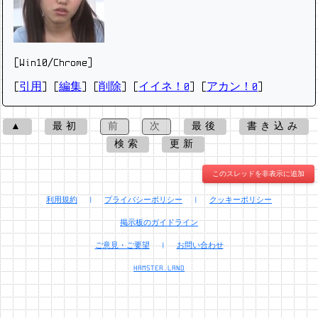
[Win10/Chrome]
[
引用
] [
編集
] [
削除
]
[
イイネ！0
] [
アカン！0
]
▲
最初
前
次
最後
書き込み
検索
更新
このスレッドを非表示に追加
利用規約
|
プライバシーポリシー
|
クッキーポリシー
掲示板のガイドライン
ご意見・ご要望
|
お問い合わせ
HAMSTER.LAND