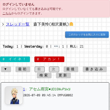
ログインしていません
ログインしていなくても書き込みは可能です。
こちら
からログインできます。
スレッド一覧
森下美怜(相沢夏帆)
このスレッドをお気に入りに追加
Today:
1
|
Yesterday:
0
|
:
1
|
All:
21
0 イイネ！
0 アカン！
▼
最初
前
次
最後
書き込み
検索
更新
1
:
アセム雨宮◆UD16NvPYxY
2026-07-09 09:45:14
OMPVG0082