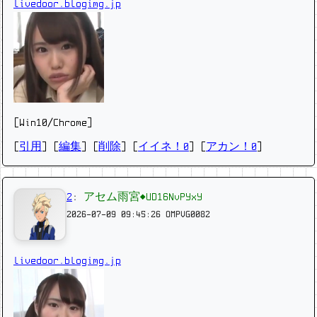
livedoor.blogimg.jp
[Win10/Chrome]
[
引用
] [
編集
] [
削除
]
[
イイネ！0
] [
アカン！0
]
2
:
アセム雨宮◆UD16NvPYxY
2026-07-09 09:45:26
OMPVG0082
livedoor.blogimg.jp