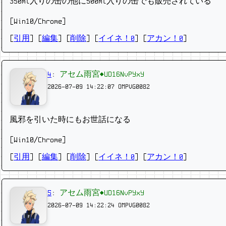
350ml入りの缶の他に500ml入りの缶でも販売されている
[Win10/Chrome]
[
引用
] [
編集
] [
削除
]
[
イイネ！0
] [
アカン！0
]
4
:
アセム雨宮◆UD16NvPYxY
2026-07-09 14:22:07
OMPVG0082
風邪を引いた時にもお世話になる
[Win10/Chrome]
[
引用
] [
編集
] [
削除
]
[
イイネ！0
] [
アカン！0
]
5
:
アセム雨宮◆UD16NvPYxY
2026-07-09 14:22:24
OMPVG0082