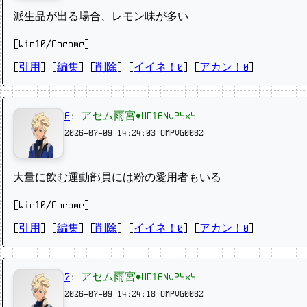
派生品が出る場合、レモン味が多い
[Win10/Chrome]
[
引用
] [
編集
] [
削除
]
[
イイネ！0
] [
アカン！0
]
6
:
アセム雨宮◆UD16NvPYxY
2026-07-09 14:24:03
OMPVG0082
大量に飲む運動部員には粉の愛用者もいる
[Win10/Chrome]
[
引用
] [
編集
] [
削除
]
[
イイネ！0
] [
アカン！0
]
7
:
アセム雨宮◆UD16NvPYxY
2026-07-09 14:24:18
OMPVG0082