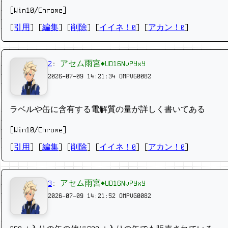
[Win10/Chrome]
[
引用
] [
編集
] [
削除
]
[
イイネ！0
] [
アカン！0
]
2
:
アセム雨宮◆UD16NvPYxY
2026-07-09 14:21:34
OMPVG0082
ラベルや缶に含有する電解質の量が詳しく書いてある
[Win10/Chrome]
[
引用
] [
編集
] [
削除
]
[
イイネ！0
] [
アカン！0
]
3
:
アセム雨宮◆UD16NvPYxY
2026-07-09 14:21:52
OMPVG0082