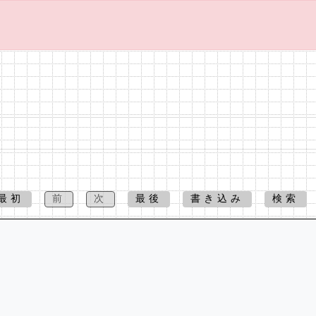
最初
前
次
最後
書き込み
検索