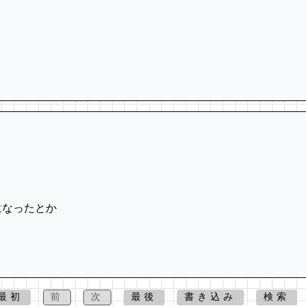
になったとか
最初
前
次
最後
書き込み
検索