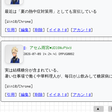
最近は「夏の熱中症対策用」としても宣伝している
[Win10/Chrome]
[
引用
] [
編集
] [
削除
]
[
イイネ！0
] [
アカン！0
]
8
:
アセム雨宮◆UD16NvPYxY
2026-07-09 14:24:41
OMPVG0082
実は結構糖分が含まれている。
暑い仕事場で働く中華料理人が、毎日がぶ飲みして糖尿病
[Win10/Chrome]
[
引用
] [
編集
] [
削除
]
[
イイネ！0
] [
アカン！0
]
▲