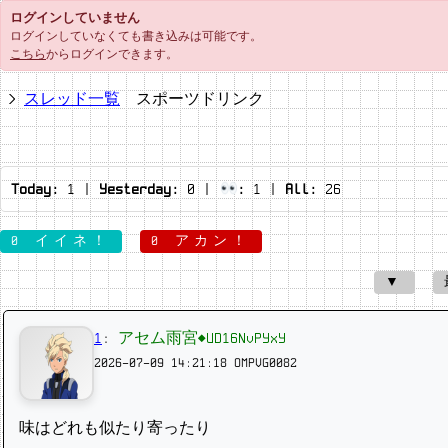
ログインしていません
ログインしていなくても書き込みは可能です。
こちら
からログインできます。
スレッド一覧
スポーツドリンク
Today:
1
|
Yesterday:
0
|
:
1
|
All:
26
0 イイネ！
0 アカン！
▼
1
:
アセム雨宮◆UD16NvPYxY
2026-07-09 14:21:18
OMPVG0082
味はどれも似たり寄ったり