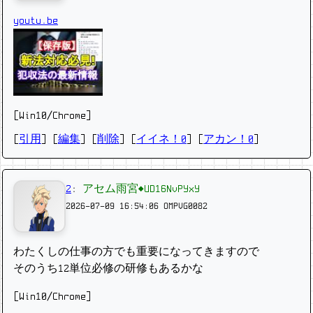
youtu.be
[Win10/Chrome]
[
引用
] [
編集
] [
削除
]
[
イイネ！0
] [
アカン！0
]
2
:
アセム雨宮◆UD16NvPYxY
2026-07-09 16:54:06
OMPVG0082
わたくしの仕事の方でも重要になってきますので
そのうち12単位必修の研修もあるかな
[Win10/Chrome]