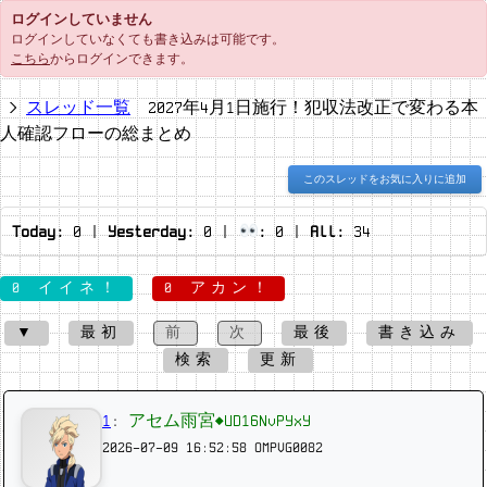
ログインしていません
ログインしていなくても書き込みは可能です。
こちら
からログインできます。
スレッド一覧
2027年4月1日施行！犯収法改正で変わる本
人確認フローの総まとめ
このスレッドをお気に入りに追加
Today:
0
|
Yesterday:
0
|
:
0
|
All:
34
0 イイネ！
0 アカン！
▼
最初
前
次
最後
書き込み
検索
更新
1
:
アセム雨宮◆UD16NvPYxY
2026-07-09 16:52:58
OMPVG0082