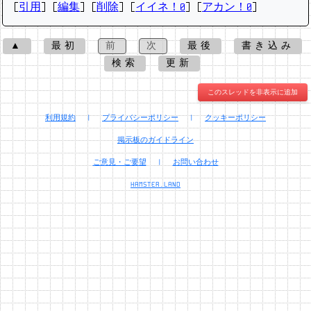
[
引用
] [
編集
] [
削除
]
[
イイネ！0
] [
アカン！0
]
▲
最初
前
次
最後
書き込み
検索
更新
このスレッドを非表示に追加
利用規約
|
プライバシーポリシー
|
クッキーポリシー
掲示板のガイドライン
ご意見・ご要望
|
お問い合わせ
HAMSTER.LAND