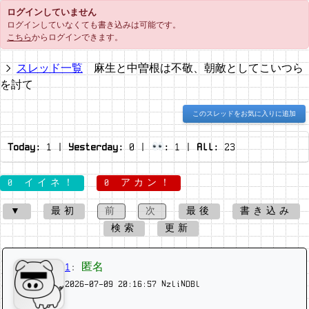
ログインしていません
ログインしていなくても書き込みは可能です。
こちら
からログインできます。
スレッド一覧
麻生と中曽根は不敬、朝敵としてこいつら
を討て
このスレッドをお気に入りに追加
Today:
1
|
Yesterday:
0
|
:
1
|
All:
23
0 イイネ！
0 アカン！
▼
最初
前
次
最後
書き込み
検索
更新
1
:
匿名
2026-07-09 20:16:57
NzliNDBl