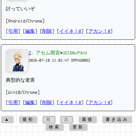
討っていいぞ
[Android/Chrome]
[
引用
] [
編集
] [
削除
]
[
イイネ！0
] [
アカン！0
]
2
:
アセム雨宮◆UD16NvPYxY
2026-07-10 11:02:47
OMPVG0082
典型的な老害
[Win10/Chrome]
[
引用
] [
編集
] [
削除
]
[
イイネ！0
] [
アカン！0
]
▲
最初
前
次
最後
書き込み
検索
更新