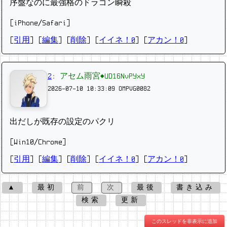
序盤なのに最強格のドラゴン瞬殺
[iPhone/Safari]
[
引用
] [
編集
] [
削除
]
[
イイネ！0
] [
アカン！0
]
2
:
アセム雨宮◆UD16NvPYxY
2026-07-10 10:33:09
OMPVG0082
出だしが既存の設定のパクリ
[Win10/Chrome]
[
引用
] [
編集
] [
削除
]
[
イイネ！0
] [
アカン！0
]
▲
最初
前
次
最後
書き込み
検索
更新
このスレッドを非表示に追加