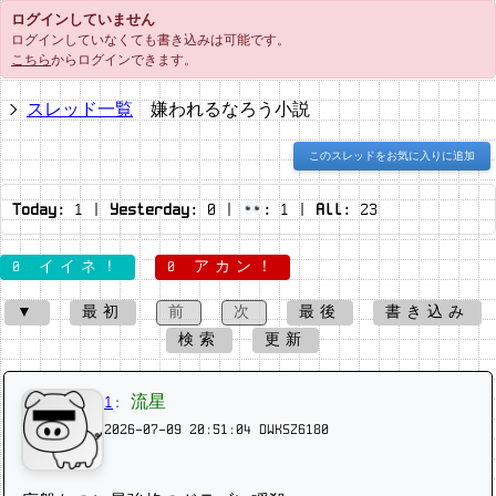
ログインしていません
ログインしていなくても書き込みは可能です。
こちら
からログインできます。
スレッド一覧
嫌われるなろう小説
このスレッドをお気に入りに追加
Today:
1
|
Yesterday:
0
|
:
1
|
All:
23
0 イイネ！
0 アカン！
▼
最初
前
次
最後
書き込み
検索
更新
1
:
流星
2026-07-09 20:51:04
DWKSZ6180