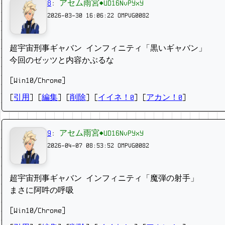
8
:
アセム雨宮◆UD16NvPYxY
2026-03-30 16:06:22
OMPVG0082
超宇宙刑事ギャバン インフィニティ「黒いギャバン」
今回のゼッツと内容かぶるな
[Win10/Chrome]
[
引用
] [
編集
] [
削除
]
[
イイネ！0
] [
アカン！0
]
9
:
アセム雨宮◆UD16NvPYxY
2026-04-07 08:53:52
OMPVG0082
超宇宙刑事ギャバン インフィニティ「魔弾の射手」
まさに阿吽の呼吸
[Win10/Chrome]