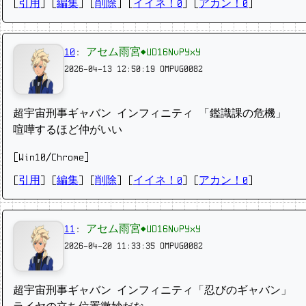
[
引用
] [
編集
] [
削除
]
[
イイネ！0
] [
アカン！0
]
10
:
アセム雨宮◆UD16NvPYxY
2026-04-13 12:50:19
OMPVG0082
超宇宙刑事ギャバン インフィニティ 「鑑識課の危機」
喧嘩するほど仲がいい
[Win10/Chrome]
[
引用
] [
編集
] [
削除
]
[
イイネ！0
] [
アカン！0
]
11
:
アセム雨宮◆UD16NvPYxY
2026-04-20 11:33:35
OMPVG0082
超宇宙刑事ギャバン インフィニティ「忍びのギャバン」