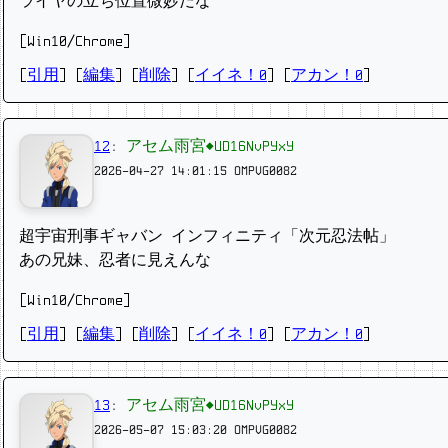
ライヤの立ち位置微妙だな
[Win10/Chrome]
[
引用
] [
編集
] [
削除
]
[
イイネ！0
] [
アカン！0
]
12
:
アセム雨宮◆UD16NvPYxY
2026-04-27 14:01:15
OMPVG0082
超宇宙刑事ギャバン インフィニティ「次元忍法帖」
あの兄妹、忍者に見えんな
[Win10/Chrome]
[
引用
] [
編集
] [
削除
]
[
イイネ！0
] [
アカン！0
]
13
:
アセム雨宮◆UD16NvPYxY
2026-05-07 15:03:20
OMPVG0082