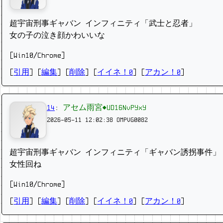
超宇宙刑事ギャバン インフィニティ「武士と忍者」
女の子の泣き顔かわいいな
[Win10/Chrome]
[
引用
] [
編集
] [
削除
]
[
イイネ！0
] [
アカン！0
]
14
:
アセム雨宮◆UD16NvPYxY
2026-05-11 12:02:38
OMPVG0082
超宇宙刑事ギャバン インフィニティ「ギャバン誘拐事件」
女性回ね
[Win10/Chrome]
[
引用
] [
編集
] [
削除
]
[
イイネ！0
] [
アカン！0
]