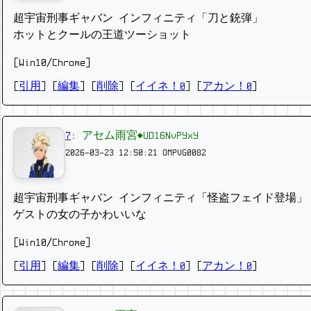
超宇宙刑事ギャバン インフィニティ「刀と銃弾」
ホットとクールの王道ツーショット
[Win10/Chrome]
[
引用
] [
編集
] [
削除
]
[
イイネ！0
] [
アカン！0
]
7
:
アセム雨宮◆UD16NvPYxY
2026-03-23 12:50:21
OMPVG0082
超宇宙刑事ギャバン インフィニティ「怪盗フェイド登場」
ゲストの女の子かわいいな
[Win10/Chrome]
[
引用
] [
編集
] [
削除
]
[
イイネ！0
] [
アカン！0
]