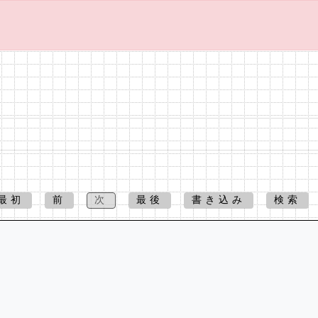
最初
前
次
最後
書き込み
検索