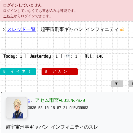
ログインしていません
ログインしていなくても書き込みは可能です。
こちら
からログインできます。
スレッド一覧
超宇宙刑事ギャバン インフィニティ
Today:
1
|
Yesterday:
1
|
:
1
|
All:
146
0 イイネ！
0 アカン！
▼
1
:
アセム雨宮◆UD16NvPYxY
2026-02-19 16:07:31
OMPVG0082
超宇宙刑事ギャバン インフィニティのスレ