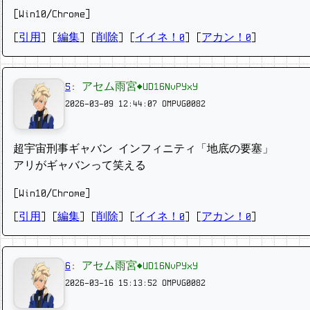
[Win10/Chrome]
[
引用
] [
編集
] [
削除
]
[
イイネ！0
] [
アカン！0
]
5
:
アセム雨宮◆UD16NvPYxY
2026-03-09 12:44:07
OMPVG0082
超宇宙刑事ギャバン インフィニティ「地底の要塞」
アリがギャバンって笑える
[Win10/Chrome]
[
引用
] [
編集
] [
削除
]
[
イイネ！0
] [
アカン！0
]
6
:
アセム雨宮◆UD16NvPYxY
2026-03-16 15:13:52
OMPVG0082