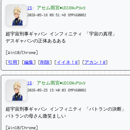
15
:
アセム雨宮◆UD16NvPYxY
2026-05-18 09:51:48
OMPVG0082
超宇宙刑事ギャバン インフィニティ 「宇宙の真理」
デスギャバンの正体あるある
[Win10/Chrome]
[
引用
] [
編集
] [
削除
]
[
イイネ！0
] [
アカン！0
]
16
:
アセム雨宮◆UD16NvPYxY
2026-05-25 15:40:03
OMPVG0082
超宇宙刑事ギャバン インフィニティ 「パトランの決断」
パトランの母さん微笑ましい
[Win10/Chrome]