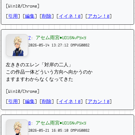
[Win10/Chrome]
[
引用
] [
編集
] [
削除
]
[
イイネ！0
] [
アカン！0
]
7
:
アセム雨宮◆UD16NvPYxY
2026-05-14 13:27:12
OMPVG0082
左ききのエレン「対岸の二人」
この作品一体どういう方向へ向かうのか
ますますわからなくなってきた
[Win10/Chrome]
[
引用
] [
編集
] [
削除
]
[
イイネ！0
] [
アカン！0
]
8
:
アセム雨宮◆UD16NvPYxY
2026-05-21 16:05:10
OMPVG0082