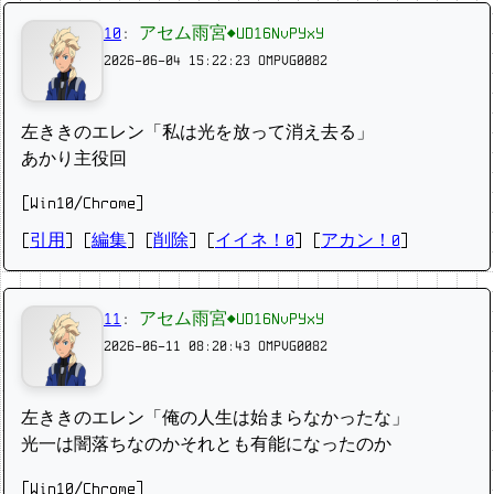
10
:
アセム雨宮◆UD16NvPYxY
2026-06-04 15:22:23
OMPVG0082
左ききのエレン「私は光を放って消え去る」
あかり主役回
[Win10/Chrome]
[
引用
] [
編集
] [
削除
]
[
イイネ！0
] [
アカン！0
]
11
:
アセム雨宮◆UD16NvPYxY
2026-06-11 08:20:43
OMPVG0082
左ききのエレン「俺の人生は始まらなかったな」
光一は闇落ちなのかそれとも有能になったのか
[Win10/Chrome]