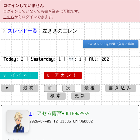
ログインしていません
ログインしていなくても書き込みは可能です。
こちら
からログインできます。
スレッド一覧
左ききのエレン
このスレッドをお気に入りに追加
Today:
2
|
Yesterday:
1
|
:
1
|
All:
202
0 イイネ！
0 アカン！
▼
最初
前
次
最後
書き込み
検索
更新
1
:
アセム雨宮◆UD16NvPYxY
2026-04-09 12:31:36
OMPVG0082