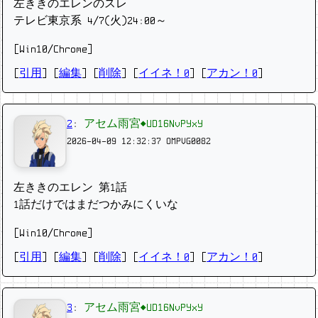
左ききのエレンのスレ
テレビ東京系 4/7(火)24:00～
[Win10/Chrome]
[
引用
] [
編集
] [
削除
]
[
イイネ！0
] [
アカン！0
]
2
:
アセム雨宮◆UD16NvPYxY
2026-04-09 12:32:37
OMPVG0082
左ききのエレン 第1話
1話だけではまだつかみにくいな
[Win10/Chrome]
[
引用
] [
編集
] [
削除
]
[
イイネ！0
] [
アカン！0
]
3
:
アセム雨宮◆UD16NvPYxY