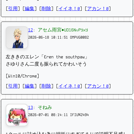
[
引用
] [
編集
] [
削除
]
[
イイネ！0
] [
アカン！0
]
12
:
アセム雨宮◆UD16NvPYxY
2026-06-18 10:11:51
OMPVG0082
左ききのエレン「Eren the southpaw」
さゆりさん二度も振られてかわいそう
[Win10/Chrome]
[
引用
] [
編集
] [
削除
]
[
イイネ！0
] [
アカン！0
]
13
:
そねみ
2026-07-01 08:14:11
IFIUN2494