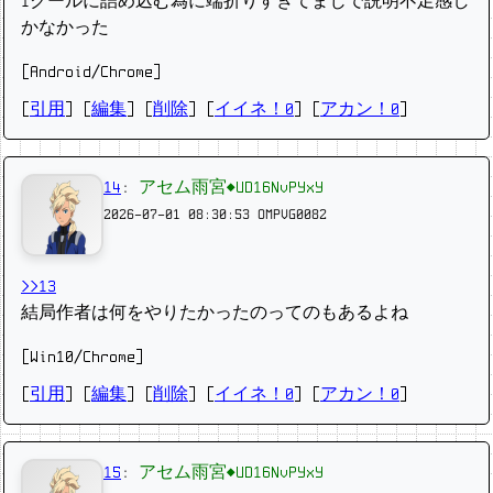
1クールに詰め込む為に端折りすぎてまじで説明不足感し
かなかった
[Android/Chrome]
[
引用
] [
編集
] [
削除
]
[
イイネ！0
] [
アカン！0
]
14
:
アセム雨宮◆UD16NvPYxY
2026-07-01 08:30:53
OMPVG0082
>>13
結局作者は何をやりたかったのってのもあるよね
[Win10/Chrome]
[
引用
] [
編集
] [
削除
]
[
イイネ！0
] [
アカン！0
]
15
:
アセム雨宮◆UD16NvPYxY