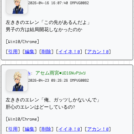
2026-04-16 16:07:40
OMPVG0082
左ききのエレン「この先があるんだよ」
男子の方は結局開花しなかったのか
[Win10/Chrome]
[
引用
] [
編集
] [
削除
]
[
イイネ！0
] [
アカン！0
]
4
:
アセム雨宮◆UD16NvPYxY
2026-04-23 09:26:26
OMPVG0082
左ききのエレン「俺、ガッツしかないんで」
肝心のエレンはどーしているの?
[Win10/Chrome]
[
引用
] [
編集
] [
削除
]
[
イイネ！0
] [
アカン！0
]