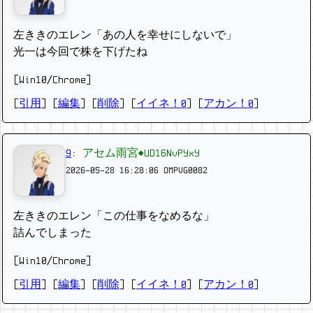
左ききのエレン「あの人を幸せにしないで」
光一は今回で株を下げたね
[Win10/Chrome]
[
引用
] [
編集
] [
削除
]
[
イイネ！0
] [
アカン！0
]
9
:
アセム雨宮◆UD16NvPYxY
2026-05-28 16:28:06
OMPVG0082
左ききのエレン「この仕事をなめるな」
詰んでしまった
[Win10/Chrome]
[
引用
] [
編集
] [
削除
]
[
イイネ！0
] [
アカン！0
]