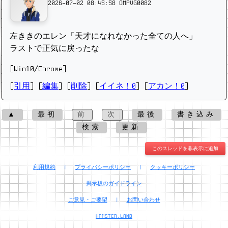
2026-07-02 08:45:58
OMPVG0082
左ききのエレン「天才になれなかった全ての人へ」
ラストで正気に戻ったな
[Win10/Chrome]
[
引用
] [
編集
] [
削除
]
[
イイネ！0
] [
アカン！0
]
▲
最初
前
次
最後
書き込み
検索
更新
このスレッドを非表示に追加
利用規約
|
プライバシーポリシー
|
クッキーポリシー
掲示板のガイドライン
ご意見・ご要望
|
お問い合わせ
HAMSTER.LAND