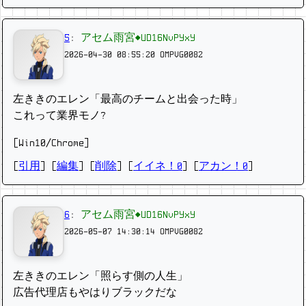
5
:
アセム雨宮◆UD16NvPYxY
2026-04-30 08:55:20
OMPVG0082
左ききのエレン「最高のチームと出会った時」
これって業界モノ?
[Win10/Chrome]
[
引用
] [
編集
] [
削除
]
[
イイネ！0
] [
アカン！0
]
6
:
アセム雨宮◆UD16NvPYxY
2026-05-07 14:30:14
OMPVG0082
左ききのエレン「照らす側の人生」
広告代理店もやはりブラックだな