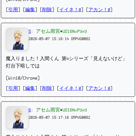
[
引用
] [
編集
] [
削除
]
[
イイネ！0
] [
アカン！0
]
5
:
アセム雨宮◆UD16NvPYxY
2026-05-07 15:16:14
OMPVG0082
魔入りました！入間くん 第4シリーズ「見えないけど」
灯台下暗しでは
[Win10/Chrome]
[
引用
] [
編集
] [
削除
]
[
イイネ！0
] [
アカン！0
]
6
:
アセム雨宮◆UD16NvPYxY
2026-05-07 15:17:16
OMPVG0082