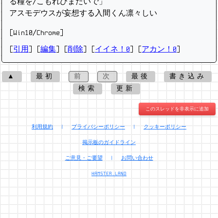
る糧を/こもれびまたいで」
アスモデウスが妄想する入間くん凛々しい
[Win10/Chrome]
[
引用
] [
編集
] [
削除
]
[
イイネ！0
] [
アカン！0
]
▲
最初
前
次
最後
書き込み
検索
更新
このスレッドを非表示に追加
利用規約
|
プライバシーポリシー
|
クッキーポリシー
掲示板のガイドライン
ご意見・ご要望
|
お問い合わせ
HAMSTER.LAND