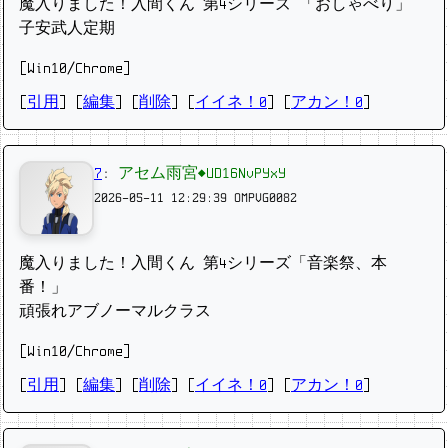
魔入りました！入間くん 第4シリーズ 「おしゃべり」
子安武人定期
[Win10/Chrome]
[
引用
] [
編集
] [
削除
]
[
イイネ！0
] [
アカン！0
]
7
:
アセム雨宮◆UD16NvPYxY
2026-05-11 12:29:39
OMPVG0082
魔入りました！入間くん 第4シリーズ「音楽祭、本
番！」
頑張れアブノーマルクラス
[Win10/Chrome]
[
引用
] [
編集
] [
削除
]
[
イイネ！0
] [
アカン！0
]