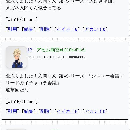
魔入りました！入間くん 第4シリーズ「大好き軍団」
メガネ入間くん似合ってる
[Win10/Chrome]
[
引用
] [
編集
] [
削除
]
[
イイネ！0
] [
アカン！0
]
12
:
アセム雨宮◆UD16NvPYxY
2026-06-15 13:10:31
OMPVG0082
魔入りました！入間くん 第4シリーズ 「シンユー会議／
リードのイチャコラ会議」
道草回だな
[Win10/Chrome]
[
引用
] [
編集
] [
削除
]
[
イイネ！0
] [
アカン！0
]