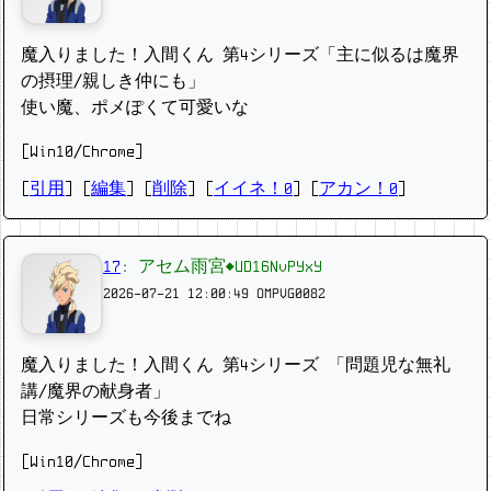
魔入りました！入間くん 第4シリーズ「主に似るは魔界
の摂理/親しき仲にも」
使い魔、ポメぽくて可愛いな
[Win10/Chrome]
[
引用
] [
編集
] [
削除
]
[
イイネ！0
] [
アカン！0
]
17
:
アセム雨宮◆UD16NvPYxY
2026-07-21 12:00:49
OMPVG0082
魔入りました！入間くん 第4シリーズ 「問題児な無礼
講/魔界の献身者」
日常シリーズも今後までね
[Win10/Chrome]