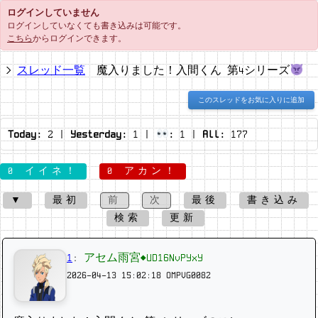
ログインしていません
ログインしていなくても書き込みは可能です。
こちら
からログインできます。
スレッド一覧
魔入りました！入間くん 第4シリーズ
このスレッドをお気に入りに追加
Today:
2
|
Yesterday:
1
|
:
1
|
All:
177
0 イイネ！
0 アカン！
▼
最初
前
次
最後
書き込み
検索
更新
1
:
アセム雨宮◆UD16NvPYxY
2026-04-13 15:02:18
OMPVG0082