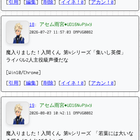
[
引用
] [
編集
] [
削除
]
[
イイネ！0
] [
アカン！0
]
18
:
アセム雨宮◆UD16NvPYxY
2026-07-27 11:57:03
OMPVG0082
魔入りました！入間くん 第4シリーズ「集いし英傑」
ライバル2人主役級声優だな
[Win10/Chrome]
[
引用
] [
編集
] [
削除
]
[
イイネ！0
] [
アカン！0
]
19
:
アセム雨宮◆UD16NvPYxY
2026-08-03 10:42:11
OMPVG0082
魔入りました！入間くん 第4シリーズ 「若葉には大いな