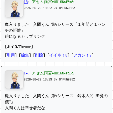
13
:
アセム雨宮◆UD16NvPYxY
2026-06-22 13:22:24
OMPVG0082
魔入りました！入間くん 第4シリーズ「１年間と１セン
チの距離」
絵になるカップリング
[Win10/Chrome]
[
引用
] [
編集
] [
削除
]
[
イイネ！0
] [
アカン！0
]
14
:
アセム雨宮◆UD16NvPYxY
2026-06-29 15:25:54
OMPVG0082
魔入りました！入間くん 第4シリーズ「鈴木入間“降魔の
儀”」
入間くんは幸せ者だな