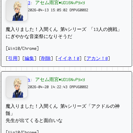
3
:
アセム雨宮◆UD16NvPYxY
2026-04-13 15:05:02
OMPVG0082
魔入りました！入間くん 第4シリーズ 「13人の挑戦」
にぎやかな音楽祭になりそうだ
[Win10/Chrome]
[
引用
] [
編集
] [
削除
]
[
イイネ！0
] [
アカン！0
]
4
:
アセム雨宮◆UD16NvPYxY
2026-04-20 14:22:43
OMPVG0082
魔入りました！入間くん 第4シリーズ「アクドルの神
髄」
先生が出てくると面白いな
[Win10/Chrome]