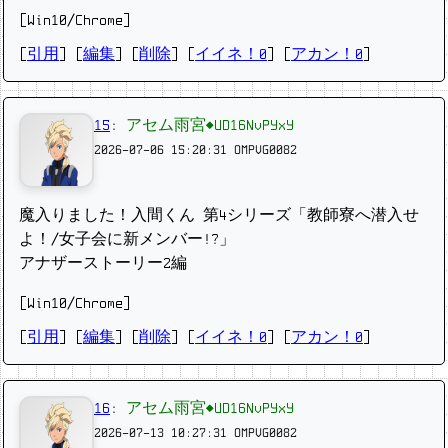
[Win10/Chrome]
[
引用
] [
編集
] [
削除
]
[
イイネ！0
] [
アカン！0
]
15
:
アセム雨宮◆UD16NvPYxY
2026-07-06 15:20:31
OMPVG0082
魔入りました！入間くん 第4シリーズ「教師寮へ潜入せ
よ！/女子会に新メンバー!?」
アナザーストーリー2編
[Win10/Chrome]
[
引用
] [
編集
] [
削除
]
[
イイネ！0
] [
アカン！0
]
16
:
アセム雨宮◆UD16NvPYxY
2026-07-13 10:27:31
OMPVG0082