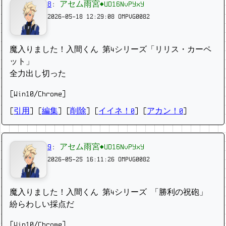
8
:
アセム雨宮◆UD16NvPYxY
2026-05-18 12:29:08
OMPVG0082
魔入りました！入間くん 第4シリーズ「リリス・カーペ
ット」
全力出し切った
[Win10/Chrome]
[
引用
] [
編集
] [
削除
]
[
イイネ！0
] [
アカン！0
]
9
:
アセム雨宮◆UD16NvPYxY
2026-05-25 16:11:26
OMPVG0082
魔入りました！入間くん 第4シリーズ 「勝利の祝砲」
紛らわしい採点だ
[Win10/Chrome]