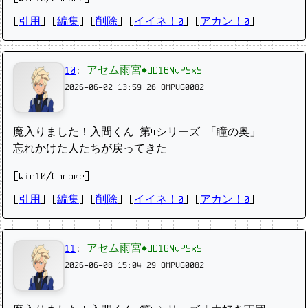
[
引用
] [
編集
] [
削除
]
[
イイネ！0
] [
アカン！0
]
10
:
アセム雨宮◆UD16NvPYxY
2026-06-02 13:59:26
OMPVG0082
魔入りました！入間くん 第4シリーズ 「瞳の奥」
忘れかけた人たちが戻ってきた
[Win10/Chrome]
[
引用
] [
編集
] [
削除
]
[
イイネ！0
] [
アカン！0
]
11
:
アセム雨宮◆UD16NvPYxY
2026-06-08 15:04:29
OMPVG0082