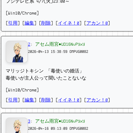
フジテレビ系 4/7(火)23:00～
[Win10/Chrome]
[
引用
] [
編集
] [
削除
]
[
イイネ！0
] [
アカン！0
]
2
:
アセム雨宮◆UD16NvPYxY
2026-04-13 15:38:59
OMPVG0082
マリッジトキシン 「毒使いの婚活」
毒使いが主人公って聞いたことないな
[Win10/Chrome]
[
引用
] [
編集
] [
削除
]
[
イイネ！0
] [
アカン！0
]
3
:
アセム雨宮◆UD16NvPYxY
2026-04-16 09:13:09
OMPVG0082