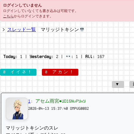
ログインしていません
ログインしていなくても書き込みは可能です。
こちら
からログインできます。
スレッド一覧
マリッジトキシン
Today:
1
|
Yesterday:
2
|
:
1
|
All:
167
0 イイネ！
0 アカン！
▼
1
:
アセム雨宮◆UD16NvPYxY
2026-04-13 15:37:40
OMPVG0082
マリッジトキシンのスレ