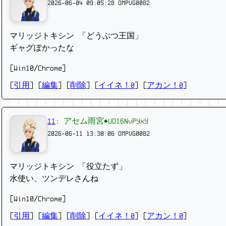
2026-06-04 09:05:28
OMPVG0082
マリッジトキシン 「どうぶつ王国」
ギャグぽかったな
[Win10/Chrome]
[
引用
] [
編集
] [
削除
]
[
イイネ！0
] [
アカン！0
]
11
:
アセム雨宮◆UD16NvPYxY
2026-06-11 13:30:06
OMPVG0082
マリッジトキシン 「役立たず」
水使い、ツンデレさんね
[Win10/Chrome]
[
引用
] [
編集
] [
削除
]
[
イイネ！0
] [
アカン！0
]