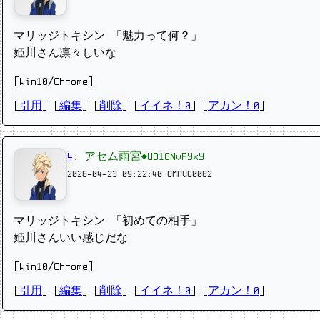
マリッジトキシン 「魅力って何？」
姫川さん凛々しいな
[Win10/Chrome]
[
引用
] [
編集
] [
削除
]
[
イイネ！0
] [
アカン！0
]
4
:
アセム雨宮◆UD16NvPYxY
2026-04-23 09:22:40
OMPVG0082
マリッジトキシン 「初めての相手」
姫川さんいい感じだな
[Win10/Chrome]
[
引用
] [
編集
] [
削除
]
[
イイネ！0
] [
アカン！0
]