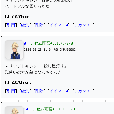
マリッジトキシン「蟲使いの結婚式」
ハートフルな回だったな
[Win10/Chrome]
[
引用
] [
編集
] [
削除
]
[
イイネ！0
] [
アカン！0
]
9
:
アセム雨宮◆UD16NvPYxY
2026-05-28 11:04:40
OMPVG0082
マリッジトキシン 「殺し屋狩り」
獣使いの方が敵になっちゃった
[Win10/Chrome]
[
引用
] [
編集
] [
削除
]
[
イイネ！0
] [
アカン！0
]
10
:
アセム雨宮◆UD16NvPYxY