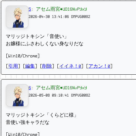
5
:
アセム雨宮◆UD16NvPYxY
2026-04-30 13:41:06
OMPVG0082
マリッジトキシン「音使い」
お嬢様にふさわしくない身なりだな
[Win10/Chrome]
[
引用
] [
編集
] [
削除
]
[
イイネ！0
] [
アカン！0
]
6
:
アセム雨宮◆UD16NvPYxY
2026-05-08 09:10:41
OMPVG0082
マリッジトキシン「くらどに様」
音使い強キャラだな
[Win10/Chrome]