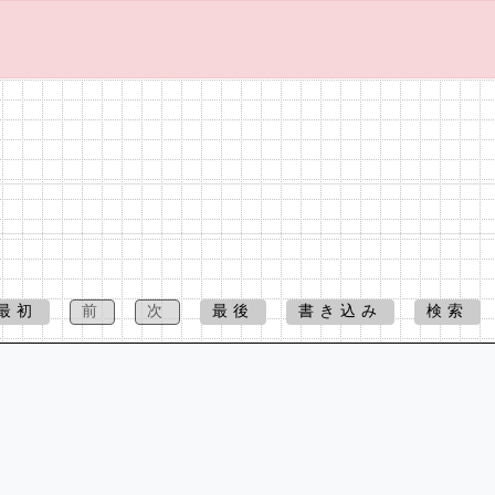
最初
前
次
最後
書き込み
検索