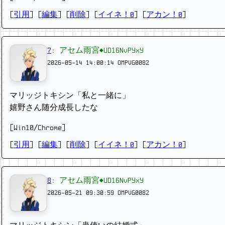
[
引用
] [
編集
] [
削除
]
[
イイネ！0
] [
アカン！0
]
7
:
アセム雨宮◆UD16NvPYxY
2026-05-14 14:00:14
OMPVG0082
マリッジトキシン「私と一緒に」
嬉野さん随分成長したな
[Win10/Chrome]
[
引用
] [
編集
] [
削除
]
[
イイネ！0
] [
アカン！0
]
8
:
アセム雨宮◆UD16NvPYxY
2026-05-21 09:30:59
OMPVG0082