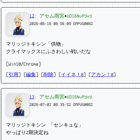
12
:
アセム雨宮◆UD16NvPYxY
2026-06-18 08:56:09
OMPVG0082
マリッジトキシン「供物」
クライマックスにふさわしい戦いだな
[Win10/Chrome]
[
引用
] [
編集
] [
削除
]
[
イイネ！0
] [
アカン！0
]
13
:
アセム雨宮◆UD16NvPYxY
2026-07-02 08:39:52
OMPVG0082
マリッジトキシン 「センキュな」
やっぱり2期決定ね