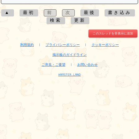
▲
最初
前
次
最後
書き込み
検索
更新
このスレッドを非表示に追加
利用規約
|
プライバシーポリシー
|
クッキーポリシー
掲示板のガイドライン
ご意見・ご要望
|
お問い合わせ
HAMSTER.LAND