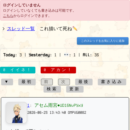
ログインしていません
ログインしていなくても書き込みは可能です。
こちら
からログインできます。
スレッド一覧
これ描いて死ね
このスレッドをお気に入りに追加
Today:
3
|
Yesterday:
1
|
:
1
|
All:
36
0 イイネ！
0 アカン！
▼
最初
前
次
最後
書き込み
検索
更新
1
:
アセム雨宮◆UD16NvPYxY
2026-06-25 13:43:40
OMPVG0082