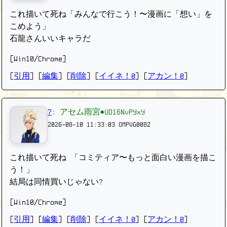
これ描いて死ね「みんなで行こう！〜漫画に「想い」を
こめよう」
石龍さんいいキャラだ
[Win10/Chrome]
[
引用
] [
編集
] [
削除
]
[
イイネ！0
] [
アカン！0
]
7
:
アセム雨宮◆UD16NvPYxY
2026-08-10 11:33:03
OMPVG0082
これ描いて死ね 「コミティア〜もっと面白い漫画を描こ
う！」
結局は同情買いじゃない?
[Win10/Chrome]
[
引用
] [
編集
] [
削除
]
[
イイネ！0
] [
アカン！0
]