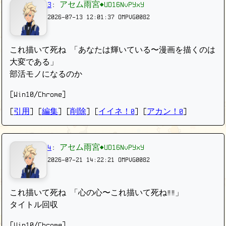
3
:
アセム雨宮◆UD16NvPYxY
2026-07-13 12:01:37
OMPVG0082
これ描いて死ね 「あなたは輝いている〜漫画を描くのは
大変である」
部活モノになるのか
[Win10/Chrome]
[
引用
] [
編集
] [
削除
]
[
イイネ！0
] [
アカン！0
]
4
:
アセム雨宮◆UD16NvPYxY
2026-07-21 14:22:21
OMPVG0082
これ描いて死ね 「心の心〜これ描いて死ね‼︎‼︎」
タイトル回収
[Win10/Chrome]