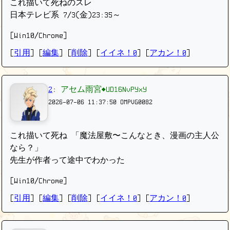
これ描いて死ねのスレ
日本テレビ系 7/3(金)23:35～
[Win10/Chrome]
[
引用
] [
編集
] [
削除
]
[
イイネ！0
] [
アカン！0
]
2
:
アセム雨宮◆UD16NvPYxY
2026-07-06 11:37:50
OMPVG0082
これ描いて死ね 「魔法屋敷〜こんなとき、漫画の主人公
なら？」
先生が作者って途中でわかった
[Win10/Chrome]
[
引用
] [
編集
] [
削除
]
[
イイネ！0
] [
アカン！0
]