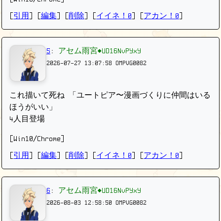
[
引用
] [
編集
] [
削除
]
[
イイネ！0
] [
アカン！0
]
5
:
アセム雨宮◆UD16NvPYxY
2026-07-27 13:07:58
OMPVG0082
これ描いて死ね 「ユートピア〜漫画づくりに仲間はいる
ほうがいい」
4人目登場
[Win10/Chrome]
[
引用
] [
編集
] [
削除
]
[
イイネ！0
] [
アカン！0
]
6
:
アセム雨宮◆UD16NvPYxY
2026-08-03 12:58:50
OMPVG0082