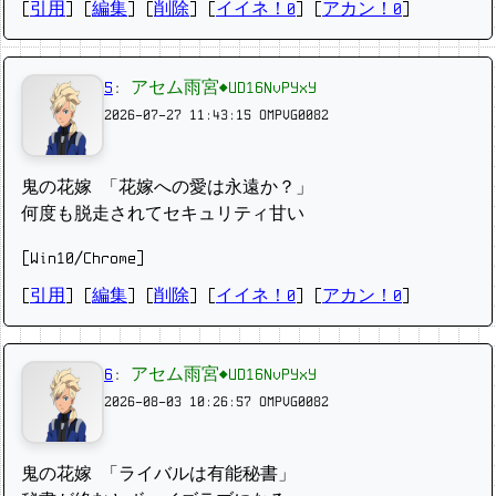
[
引用
] [
編集
] [
削除
]
[
イイネ！0
] [
アカン！0
]
5
:
アセム雨宮◆UD16NvPYxY
2026-07-27 11:43:15
OMPVG0082
鬼の花嫁 「花嫁への愛は永遠か？」
何度も脱走されてセキュリティ甘い
[Win10/Chrome]
[
引用
] [
編集
] [
削除
]
[
イイネ！0
] [
アカン！0
]
6
:
アセム雨宮◆UD16NvPYxY
2026-08-03 10:26:57
OMPVG0082
鬼の花嫁 「ライバルは有能秘書」