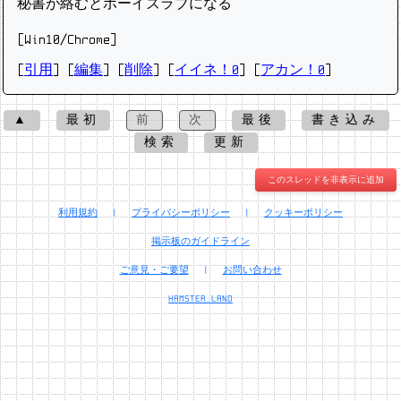
秘書が絡むとボーイズラブになる
[Win10/Chrome]
[
引用
] [
編集
] [
削除
]
[
イイネ！0
] [
アカン！0
]
▲
最初
前
次
最後
書き込み
検索
更新
このスレッドを非表示に追加
利用規約
|
プライバシーポリシー
|
クッキーポリシー
掲示板のガイドライン
ご意見・ご要望
|
お問い合わせ
HAMSTER.LAND