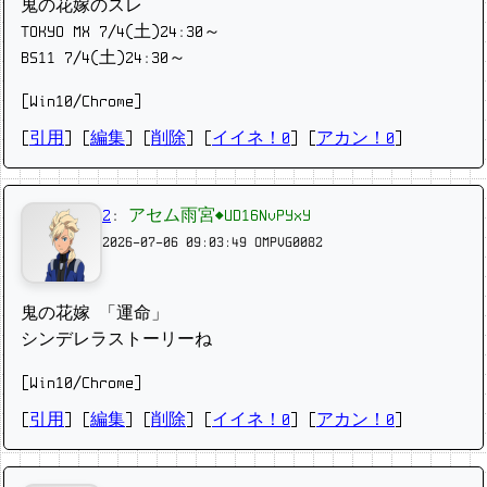
鬼の花嫁のスレ
TOKYO MX 7/4(土)24:30～
BS11 7/4(土)24:30～
[Win10/Chrome]
[
引用
] [
編集
] [
削除
]
[
イイネ！0
] [
アカン！0
]
2
:
アセム雨宮◆UD16NvPYxY
2026-07-06 09:03:49
OMPVG0082
鬼の花嫁 「運命」
シンデレラストーリーね
[Win10/Chrome]
[
引用
] [
編集
] [
削除
]
[
イイネ！0
] [
アカン！0
]