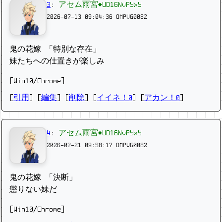
3
:
アセム雨宮◆UD16NvPYxY
2026-07-13 09:04:36
OMPVG0082
鬼の花嫁 「特別な存在」
妹たちへの仕置きが楽しみ
[Win10/Chrome]
[
引用
] [
編集
] [
削除
]
[
イイネ！0
] [
アカン！0
]
4
:
アセム雨宮◆UD16NvPYxY
2026-07-21 09:58:17
OMPVG0082
鬼の花嫁 「決断」
懲りない妹だ
[Win10/Chrome]