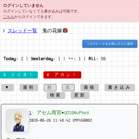
ログインしていません
ログインしていなくても書き込みは可能です。
こちら
からログインできます。
スレッド一覧
鬼の花嫁
このスレッドをお気に入りに追加
Today:
2
|
Yesterday:
1
|
:
1
|
All:
56
0 イイネ！
0 アカン！
▼
最初
前
次
最後
書き込み
検索
更新
1
:
アセム雨宮◆UD16NvPYxY
2026-06-26 11:48:42
OMPVG0082