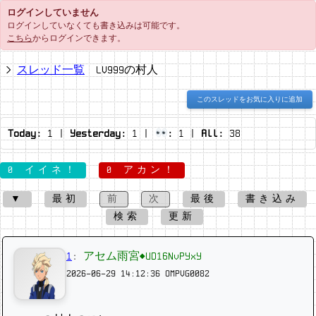
ログインしていません
ログインしていなくても書き込みは可能です。
こちら
からログインできます。
スレッド一覧
LV999の村人
このスレッドをお気に入りに追加
Today:
1
|
Yesterday:
1
|
:
1
|
All:
38
0 イイネ！
0 アカン！
▼
最初
前
次
最後
書き込み
検索
更新
1
:
アセム雨宮◆UD16NvPYxY
2026-06-29 14:12:36
OMPVG0082