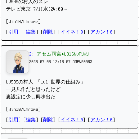
LV999の村人のスレ
テレビ東京 7/1(水)24:00～
[Win10/Chrome]
[
引用
] [
編集
] [
削除
]
[
イイネ！0
] [
アカン！0
]
2
:
アセム雨宮◆UD16NvPYxY
2026-07-06 12:18:07
OMPVG0082
LV999の村人 「Lv1 世界の仕組み」
一見凡作だと思ったけど
裏設定に少し興味出た
[Win10/Chrome]
[
引用
] [
編集
] [
削除
]
[
イイネ！0
] [
アカン！0
]