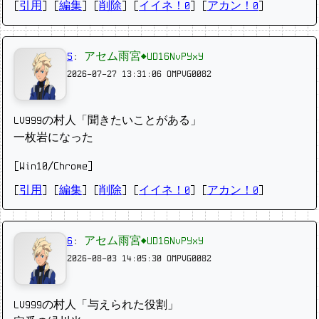
[
引用
] [
編集
] [
削除
]
[
イイネ！0
] [
アカン！0
]
5
:
アセム雨宮◆UD16NvPYxY
2026-07-27 13:31:06
OMPVG0082
LV999の村人「聞きたいことがある」
一枚岩になった
[Win10/Chrome]
[
引用
] [
編集
] [
削除
]
[
イイネ！0
] [
アカン！0
]
6
:
アセム雨宮◆UD16NvPYxY
2026-08-03 14:05:30
OMPVG0082
LV999の村人「与えられた役割」