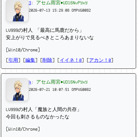
3
:
アセム雨宮◆UD16NvPYxY
2026-07-13 15:29:08
OMPVG0082
LV999の村人 「最高に馬鹿だから」
安上がりで見るべきところあまりないな
[Win10/Chrome]
[
引用
] [
編集
] [
削除
]
[
イイネ！0
] [
アカン！0
]
4
:
アセム雨宮◆UD16NvPYxY
2026-07-21 10:07:51
OMPVG0082
LV999の村人「魔族と人間の共存」
今回も刺さるものなかったな
[Win10/Chrome]