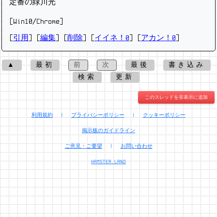
定番の緑川光
[Win10/Chrome]
[
引用
] [
編集
] [
削除
]
[
イイネ！0
] [
アカン！0
]
▲
最初
前
次
最後
書き込み
検索
更新
このスレッドを非表示に追加
利用規約
|
プライバシーポリシー
|
クッキーポリシー
掲示板のガイドライン
ご意見・ご要望
|
お問い合わせ
HAMSTER.LAND