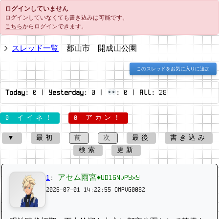
ログインしていません
ログインしていなくても書き込みは可能です。
こちら
からログインできます。
スレッド一覧
郡山市 開成山公園
このスレッドをお気に入りに追加
Today:
0
|
Yesterday:
0
|
:
0
|
All:
28
0 イイネ！
0 アカン！
▼
最初
前
次
最後
書き込み
検索
更新
1
:
アセム雨宮◆UD16NvPYxY
2026-07-01 14:22:55
OMPVG0082