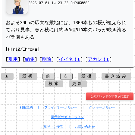
2026-07-01 14:23:33
OMPVG0082
およそ30haの広大な敷地には、1300本もの桜が植えられ
ており見事。春と秋には約440種810本のバラが咲き誇る
バラ園もある
[Win10/Chrome]
[
引用
] [
編集
] [
削除
]
[
イイネ！0
] [
アカン！0
]
▲
最初
前
次
最後
書き込み
検索
更新
このスレッドを非表示に追加
利用規約
|
プライバシーポリシー
|
クッキーポリシー
掲示板のガイドライン
ご意見・ご要望
|
お問い合わせ