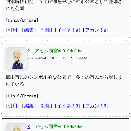
明治時代初期、五十鈴湖を中心に都市公園として整備さ
れた公園
[Win10/Chrome]
[
引用
] [
編集
] [
削除
]
[
イイネ！0
] [
アカン！0
]
2
:
アセム雨宮◆UD16NvPYxY
2026-07-01 14:23:19
OMPVG0082
郡山市民のシンボル的な公園で、多くの市民から親しま
れている
[Win10/Chrome]
[
引用
] [
編集
] [
削除
]
[
イイネ！0
] [
アカン！0
]
3
:
アセム雨宮◆UD16NvPYxY