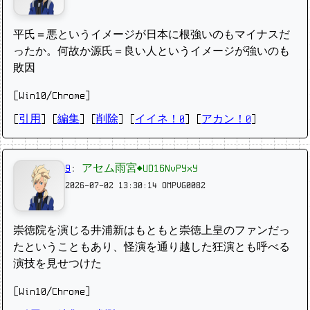
平氏＝悪というイメージが日本に根強いのもマイナスだ
ったか。何故か源氏＝良い人というイメージが強いのも
敗因
[Win10/Chrome]
[
引用
] [
編集
] [
削除
]
[
イイネ！0
] [
アカン！0
]
9
:
アセム雨宮◆UD16NvPYxY
2026-07-02 13:30:14
OMPVG0082
崇徳院を演じる井浦新はもともと崇徳上皇のファンだっ
たということもあり、怪演を通り越した狂演とも呼べる
演技を見せつけた
[Win10/Chrome]