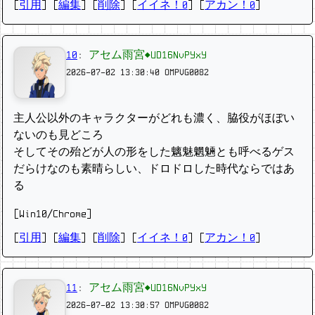
[
引用
] [
編集
] [
削除
]
[
イイネ！0
] [
アカン！0
]
10
:
アセム雨宮◆UD16NvPYxY
2026-07-02 13:30:40
OMPVG0082
主人公以外のキャラクターがどれも濃く、脇役がほぼい
ないのも見どころ
そしてその殆どが人の形をした魑魅魍魎とも呼べるゲス
だらけなのも素晴らしい、ドロドロした時代ならではあ
る
[Win10/Chrome]
[
引用
] [
編集
] [
削除
]
[
イイネ！0
] [
アカン！0
]
11
:
アセム雨宮◆UD16NvPYxY
2026-07-02 13:30:57
OMPVG0082