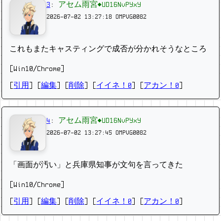
3
:
アセム雨宮◆UD16NvPYxY
2026-07-02 13:27:18
OMPVG0082
これもまたキャスティングで成否が分かれそうなところ
[Win10/Chrome]
[
引用
] [
編集
] [
削除
]
[
イイネ！0
] [
アカン！0
]
4
:
アセム雨宮◆UD16NvPYxY
2026-07-02 13:27:45
OMPVG0082
「画面が汚い」と兵庫県知事が文句を言ってきた
[Win10/Chrome]
[
引用
] [
編集
] [
削除
]
[
イイネ！0
] [
アカン！0
]