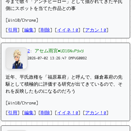
今まで散々「アンチヒーロー」として描かれてきた平氏
側にスポットを当てた作品との事
[Win10/Chrome]
[
引用
] [
編集
] [
削除
]
[
イイネ！0
] [
アカン！0
]
2
:
アセム雨宮◆UD16NvPYxY
2026-07-02 13:26:47
OMPVG0082
近年、平氏政権を「福原幕府」と呼んで、鎌倉幕府の先
駆として積極的に評価する研究が出てきているので、そ
れを反映したものになるのだろう
[Win10/Chrome]
[
引用
] [
編集
] [
削除
]
[
イイネ！0
] [
アカン！0
]