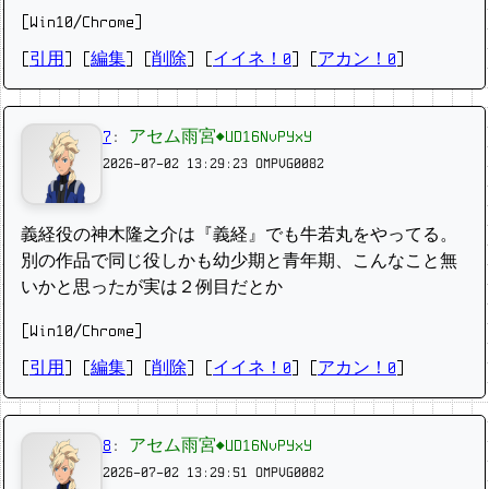
[Win10/Chrome]
[
引用
] [
編集
] [
削除
]
[
イイネ！0
] [
アカン！0
]
7
:
アセム雨宮◆UD16NvPYxY
2026-07-02 13:29:23
OMPVG0082
義経役の神木隆之介は『義経』でも牛若丸をやってる。
別の作品で同じ役しかも幼少期と青年期、こんなこと無
いかと思ったが実は２例目だとか
[Win10/Chrome]
[
引用
] [
編集
] [
削除
]
[
イイネ！0
] [
アカン！0
]
8
:
アセム雨宮◆UD16NvPYxY
2026-07-02 13:29:51
OMPVG0082