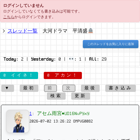
ログインしていません
ログインしていなくても書き込みは可能です。
こちら
からログインできます。
スレッド一覧
大河ドラマ 平清盛
このスレッドをお気に入りに追加
Today:
2
|
Yesterday:
0
|
:
1
|
All:
29
0 イイネ！
0 アカン！
▼
最初
前
次
最後
書き込み
検索
更新
1
:
アセム雨宮◆UD16NvPYxY
2026-07-02 13:26:22
OMPVG0082