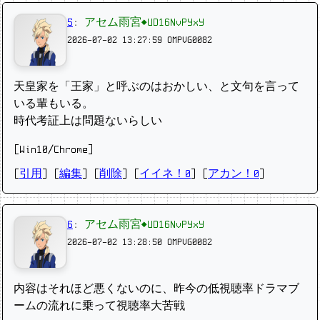
5
:
アセム雨宮◆UD16NvPYxY
2026-07-02 13:27:59
OMPVG0082
天皇家を「王家」と呼ぶのはおかしい、と文句を言って
いる輩もいる。
時代考証上は問題ないらしい
[Win10/Chrome]
[
引用
] [
編集
] [
削除
]
[
イイネ！0
] [
アカン！0
]
6
:
アセム雨宮◆UD16NvPYxY
2026-07-02 13:28:50
OMPVG0082
内容はそれほど悪くないのに、昨今の低視聴率ドラマブ
ームの流れに乗って視聴率大苦戦