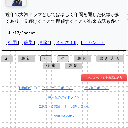
近年の大河ドラマとしては珍しく年間を通した伏線が多
くあり、見続けることで理解することが出来る話も多い
[Win10/Chrome]
[
引用
] [
編集
] [
削除
]
[
イイネ！0
] [
アカン！0
]
▲
最初
前
次
最後
書き込み
検索
更新
このスレッドを非表示に追加
利用規約
|
プライバシーポリシー
|
クッキーポリシー
掲示板のガイドライン
ご意見・ご要望
|
お問い合わせ
HAMSTER.LAND