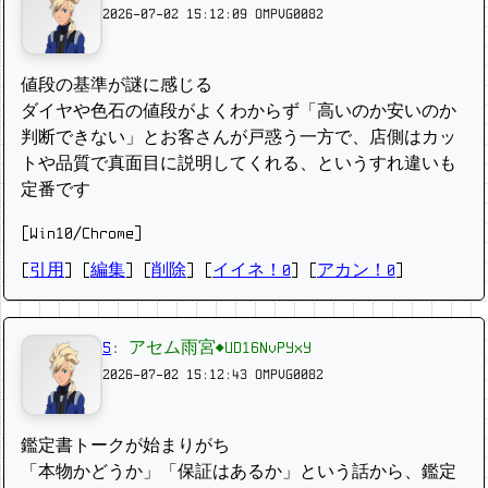
2026-07-02 15:12:09
OMPVG0082
値段の基準が謎に感じる
ダイヤや色石の値段がよくわからず「高いのか安いのか
判断できない」とお客さんが戸惑う一方で、店側はカッ
トや品質で真面目に説明してくれる、というすれ違いも
定番です
[Win10/Chrome]
[
引用
] [
編集
] [
削除
]
[
イイネ！0
] [
アカン！0
]
5
:
アセム雨宮◆UD16NvPYxY
2026-07-02 15:12:43
OMPVG0082
鑑定書トークが始まりがち
「本物かどうか」「保証はあるか」という話から、鑑定