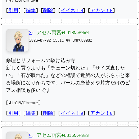
[Win10/Chrome]
[
引用
] [
編集
] [
削除
]
[
イイネ！0
] [
アカン！0
]
3
:
アセム雨宮◆UD16NvPYxY
2026-07-02 15:11:44
OMPVG0082
修理とリフォームの駆け込み寺
新しく買うよりも「チェーン切れた」「サイズ直した
い」「石が取れた」などの相談で近所の人がふらっと来
る場所になりがちです。パールの糸替えや片方だけのピ
アス相談も多いです
[Win10/Chrome]
[
引用
] [
編集
] [
削除
]
[
イイネ！0
] [
アカン！0
]
4
:
アセム雨宮◆UD16NvPYxY