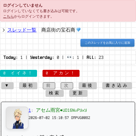
ログインしていません
ログインしていなくても書き込みは可能です。
こちら
からログインできます。
スレッド一覧
商店街の宝石商
このスレッドをお気に入りに追加
Today:
1
|
Yesterday:
0
|
:
1
|
All:
23
0 イイネ！
0 アカン！
▼
最初
前
次
最後
書き込み
検索
更新
1
:
アセム雨宮◆UD16NvPYxY
2026-07-02 15:10:57
OMPVG0082