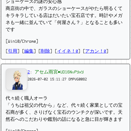
ショーケースの謎の安心感
商店街の中で、ガラスのショーケースがやたら明るくて
キラキラしている店はだいたい宝石店です。時計やメガ
ネも一緒に並んでいて「何屋さん？」となることも多い
です
[Win10/Chrome]
[
引用
] [
編集
] [
削除
]
[
イイネ！0
] [
アカン！0
]
2
:
アセム雨宮◆UD16NvPYxY
2026-07-02 15:11:27
OMPVG0082
代々続く職人オーラ
「うちは祖父の代から」など、代々続く家業としての宝
石商が多く、さりげなく宝石のウンチクが深いです。天
然石へのこだわりや鑑別の話になると急に目が輝きます