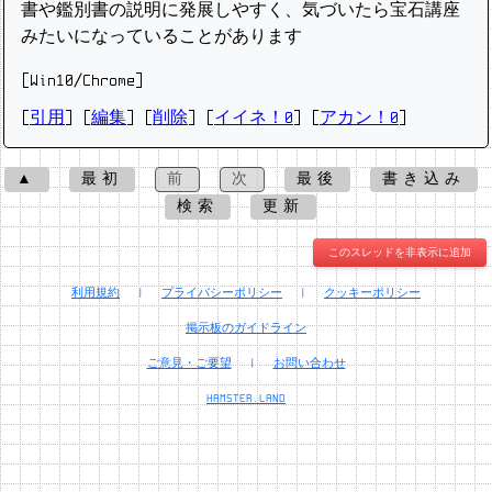
書や鑑別書の説明に発展しやすく、気づいたら宝石講座
みたいになっていることがあります
[Win10/Chrome]
[
引用
] [
編集
] [
削除
]
[
イイネ！0
] [
アカン！0
]
▲
最初
前
次
最後
書き込み
検索
更新
このスレッドを非表示に追加
利用規約
|
プライバシーポリシー
|
クッキーポリシー
掲示板のガイドライン
ご意見・ご要望
|
お問い合わせ
HAMSTER.LAND