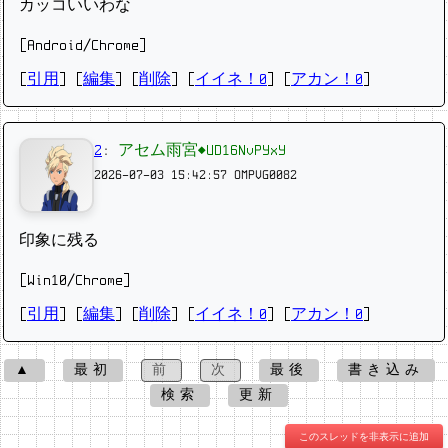
カッコいいわな
[Android/Chrome]
[
引用
] [
編集
] [
削除
]
[
イイネ！0
] [
アカン！0
]
2
:
アセム雨宮◆UD16NvPYxY
2026-07-03 15:42:57
OMPVG0082
印象に残る
[Win10/Chrome]
[
引用
] [
編集
] [
削除
]
[
イイネ！0
] [
アカン！0
]
▲
最初
前
次
最後
書き込み
検索
更新
このスレッドを非表示に追加