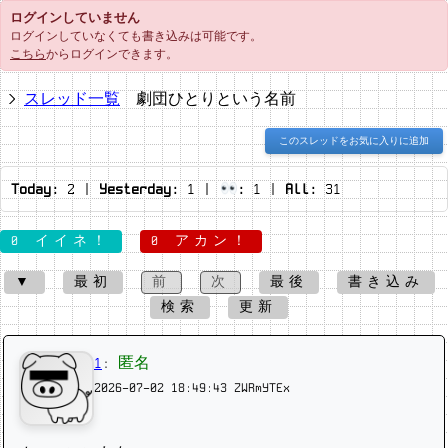
ログインしていません
ログインしていなくても書き込みは可能です。
こちら
からログインできます。
スレッド一覧
劇団ひとりという名前
このスレッドをお気に入りに追加
Today:
2
|
Yesterday:
1
|
:
1
|
All:
31
0 イイネ！
0 アカン！
▼
最初
前
次
最後
書き込み
検索
更新
1
:
匿名
2026-07-02 18:49:43
ZWRmYTEx