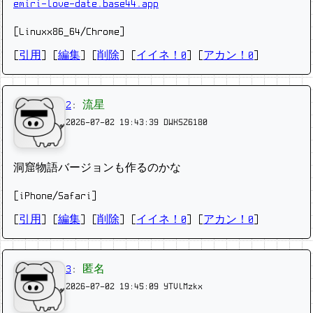
emiri-love-date.base44.app
[Linuxx86_64/Chrome]
[
引用
] [
編集
] [
削除
]
[
イイネ！0
] [
アカン！0
]
2
:
流星
2026-07-02 19:43:39
DWKSZ6180
洞窟物語バージョンも作るのかな
[iPhone/Safari]
[
引用
] [
編集
] [
削除
]
[
イイネ！0
] [
アカン！0
]
3
:
匿名
2026-07-02 19:45:09
YTVlMzkx