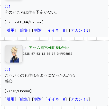
>>2
今のところは作る予定がない。
[Linuxx86_64/Chrome]
[
引用
] [
編集
] [
削除
]
[
イイネ！0
] [
アカン！0
]
4
:
アセム雨宮◆UD16NvPYxY
2026-07-03 13:56:17
OMPVG0082
>>1
こういうのも作れるようになったんだね
感心
[Win10/Chrome]
[
引用
] [
編集
] [
削除
]
[
イイネ！0
] [
アカン！0
]