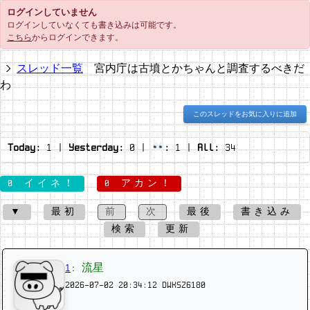
ログインしていません
ログインしていなくても書き込みは可能です。
こちら
からログインできます。
スレッド一覧
宮内庁は古墳とかちゃんと調査するべきだ
わ
このスレッドをお気に入りに追加
Today:
1
|
Yesterday:
0
|
:
1
|
All:
34
0 イイネ！
0 アカン！
▼
最初
前
次
最後
書き込み
検索
更新
1
:
流星
2026-07-02 20:34:12
DWKSZ6180