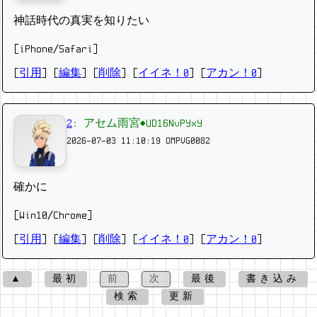
神話時代の真実を知りたい
[iPhone/Safari]
[
引用
] [
編集
] [
削除
]
[
イイネ！0
] [
アカン！0
]
2
:
アセム雨宮◆UD16NvPYxY
2026-07-03 11:10:19
OMPVG0082
確かに
[Win10/Chrome]
[
引用
] [
編集
] [
削除
]
[
イイネ！0
] [
アカン！0
]
▲
最初
前
次
最後
書き込み
検索
更新