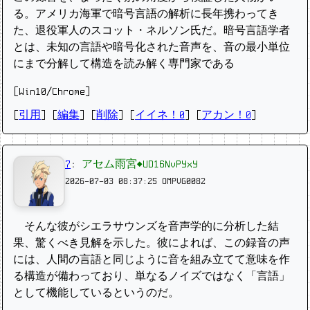
る。アメリカ海軍で暗号言語の解析に長年携わってき
た、退役軍人のスコット・ネルソン氏だ。暗号言語学者
とは、未知の言語や暗号化された音声を、音の最小単位
にまで分解して構造を読み解く専門家である
[Win10/Chrome]
[
引用
] [
編集
] [
削除
]
[
イイネ！0
] [
アカン！0
]
7
:
アセム雨宮◆UD16NvPYxY
2026-07-03 08:37:25
OMPVG0082
そんな彼がシエラサウンズを音声学的に分析した結
果、驚くべき見解を示した。彼によれば、この録音の声
には、人間の言語と同じように音を組み立てて意味を作
る構造が備わっており、単なるノイズではなく「言語」
として機能しているというのだ。