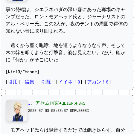
事の発端は、シエラネバダの深い森にあった猟場のキャ
ンプだった。ロン・モアヘッド氏と、ジャーナリストの
アル・ベリー氏。この2人が、夜のテントの周囲で得体の
知れない音に取り囲まれる。
遠くから響く咆哮、地を這うようなうなり声、そして
木の幹を叩くような打撃音。姿は見えない。だが、確か
に「何か」がそこにいた
[Win10/Chrome]
[
引用
] [
編集
] [
削除
]
[
イイネ！0
] [
アカン！0
]
3
:
アセム雨宮◆UD16NvPYxY
2026-07-03 08:35:37
OMPVG0082
モアヘッド氏らは録音するだけでは飽き足らず、自分