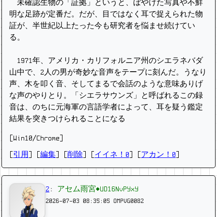
未確認生物の「証拠」というと、ぼやけた写真や不鮮
明な足跡が定番だ。だが、目ではなく耳で捉えられた物
証が、半世紀以上たった今も研究者を悩ませ続けてい
る。
1971年、アメリカ・カリフォルニア州のシエラネバダ
山中で、2人の男が奇妙な音声をテープに刻んだ。うなり
声、木を叩く音、そしてまるで会話のような意味ありげ
な声のやりとり。「シエラサウンズ」と呼ばれるこの録
音は、のちに元海軍の言語学者によって、耳を疑う鑑定
結果を突きつけられることになる
[Win10/Chrome]
[
引用
] [
編集
] [
削除
]
[
イイネ！0
] [
アカン！0
]
2
:
アセム雨宮◆UD16NvPYxY
2026-07-03 08:35:05
OMPVG0082