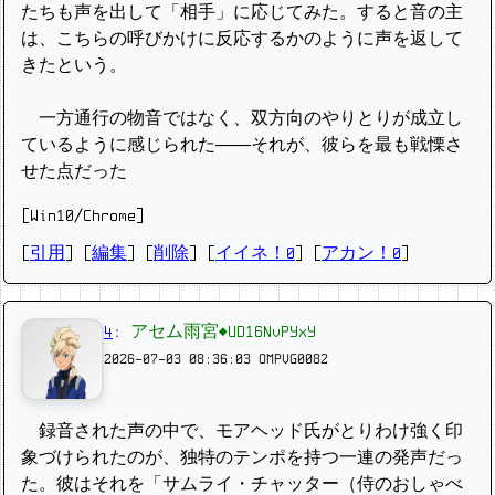
たちも声を出して「相手」に応じてみた。すると音の主
は、こちらの呼びかけに反応するかのように声を返して
きたという。
一方通行の物音ではなく、双方向のやりとりが成立し
ているように感じられた——それが、彼らを最も戦慄さ
せた点だった
[Win10/Chrome]
[
引用
] [
編集
] [
削除
]
[
イイネ！0
] [
アカン！0
]
4
:
アセム雨宮◆UD16NvPYxY
2026-07-03 08:36:03
OMPVG0082
録音された声の中で、モアヘッド氏がとりわけ強く印
象づけられたのが、独特のテンポを持つ一連の発声だっ
た。彼はそれを「サムライ・チャッター（侍のおしゃべ