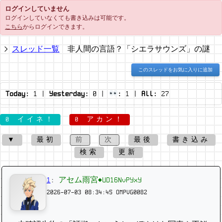
ログインしていません
ログインしていなくても書き込みは可能です。
こちら
からログインできます。
スレッド一覧
非人間の言語？「シエラサウンズ」の謎
このスレッドをお気に入りに追加
Today:
1
|
Yesterday:
0
|
:
1
|
All:
27
0 イイネ！
0 アカン！
▼
最初
前
次
最後
書き込み
検索
更新
1
:
アセム雨宮◆UD16NvPYxY
2026-07-03 08:34:45
OMPVG0082