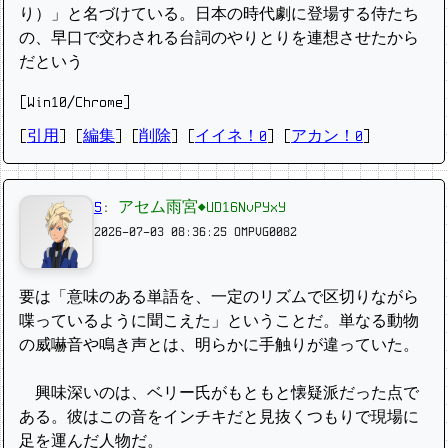
り）」と名づけている。日本の時代劇に登場する侍たち
の、早口で交わされる台詞のやりとりを連想させたから
だという
[Win10/Chrome]
[
引用
] [
編集
] [
削除
]
[
イイネ！0
] [
アカン！0
]
5
:
アセム雨宮◆UD16NvPYxY
2026-07-03 08:36:25
OMPVG0082
要は「意味のある単語を、一定のリズムで区切りながら
喋っているように聞こえた」ということだ。単なる動物
の威嚇音や鳴き声とは、明らかに手触りが違っていた。
興味深いのは、ベリー氏がもともと懐疑派だった点で
ある。彼はこの音をインチキだと見抜くつもりで現場に
足を運んだ人物だ。