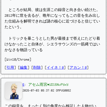
ところが結局、彼は生涯この録音と向き合い続けた。
2012年に世を去るが、晩年になってもこの音を生み出し
た仕組みを解明できれば謎の核心に近づけると信じてい
たという。
トリックを暴こうとした男が最後まで答えにたどり着
けなかったこと自体が、シエラサウンズの一筋縄ではい
かなさを物語っている
[Win10/Chrome]
[
引用
] [
編集
] [
削除
]
[
イイネ！0
] [
アカン！0
]
6
:
アセム雨宮◆UD16NvPYxY
2026-07-03 08:37:02
OMPVG0082
この録音を、まったく別の角度から検証した人物がい