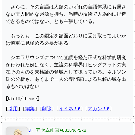
さらに、その言語は人類のいずれの言語体系にも属さ
ない非人間的な起源を持ち、当時の技術で人為的に捏造
できるものではない、とも主張している。
もっとも、この鑑定を額面どおりに受け取ってよいか
は慎重に見極める必要がある。
シエラサウンズについて査読を経た正式な科学的研究
が行われた例はなく、主流の科学界はビッグフットの実
在そのものを未検証の領域として扱っている。ネルソン
氏の分析も、あくまで一人の専門家による見解の域を出
るものではない
[Win10/Chrome]
[
引用
] [
編集
] [
削除
]
[
イイネ！0
] [
アカン！0
]
8
:
アセム雨宮◆UD16NvPYxY