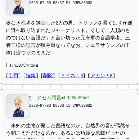
2026-07-03 08:37:51
OMPVG0082
姿なき咆哮を録音した2人の男。トリックを暴くはずが逆
に謎へ取り込まれたジャーナリスト。そして「人類のも
のではない言語だ」と言い切った元海軍の言語学者。三
者三様の証言が積み重なってなお、シエラサウンズの正
体は宙づりのままだ
[Win10/Chrome]
[
引用
] [
編集
] [
削除
]
[
イイネ！0
] [
アカン！0
]
9
:
アセム雨宮◆UD16NvPYxY
2026-07-03 08:38:16
OMPVG0082
未知の生物が発した言語なのか、自然界の音が偶然そ
う聞こえただけなのか、あるいは巧妙な悪戯だったの