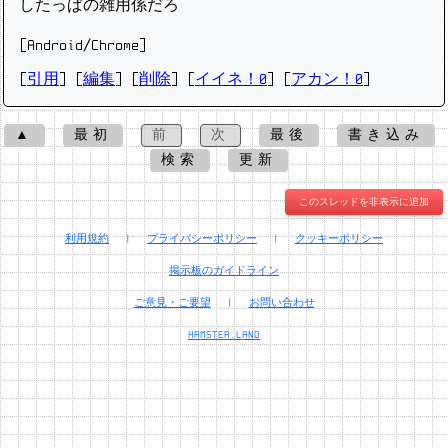
したっぱの雑用係だろ
[Android/Chrome]
[
引用
] [
編集
] [
削除
]
[
イイネ！0
] [
アカン！0
]
▲
最初
前
次
最後
書き込み
検索
更新
このスレッドを非表示に追加
利用規約
|
プライバシーポリシー
|
クッキーポリシー
掲示板のガイドライン
ご意見・ご要望
|
お問い合わせ
HAMSTER.LAND