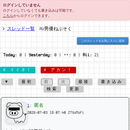
ログインしていません
ログインしていなくても書き込みは可能です。
こちら
からログインできます。
スレッド一覧
AV男優ねぶそく
このスレッドをお気に入りに追加
Today:
0
|
Yesterday:
0
|
:
0
|
All:
21
0 イイネ！
0 アカン！
▼
最初
前
次
最後
書き込み
検索
更新
1
:
匿名
2026-07-03 18:07:40
ZTYzMzFl