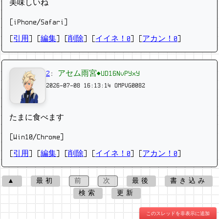
美味しいね
[iPhone/Safari]
[
引用
] [
編集
] [
削除
]
[
イイネ！0
] [
アカン！0
]
2
:
アセム雨宮◆UD16NvPYxY
2026-07-08 16:13:14
OMPVG0082
たまに食べます
[Win10/Chrome]
[
引用
] [
編集
] [
削除
]
[
イイネ！0
] [
アカン！0
]
▲
最初
前
次
最後
書き込み
検索
更新
このスレッドを非表示に追加