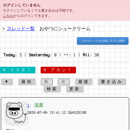
ログインしていません
ログインしていなくても書き込みは可能です。
こちら
からログインできます。
スレッド一覧
おやつにシュークリーム
このスレッドをお気に入りに追加
Today:
3
|
Yesterday:
0
|
:
1
|
All:
30
0 イイネ！
0 アカン！
▼
最初
前
次
最後
書き込み
検索
更新
1
:
流星
2026-07-04 15:41:12
DWKSZ6180