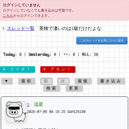
ログインしていません
ログインしていなくても書き込みは可能です。
こちら
からログインできます。
スレッド一覧
英検で凄いのは1級だけだよな
このスレッドをお気に入りに追加
Today:
0
|
Yesterday:
0
|
:
0
|
All:
30
0 イイネ！
0 アカン！
▼
最初
前
次
最後
書き込み
検索
更新
1
:
流星
2026-07-05 08:18:25
DWKSZ6180