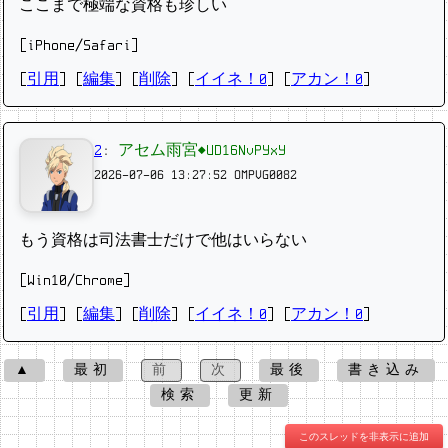
ここまで極端な資格も珍しい
[iPhone/Safari]
[
引用
] [
編集
] [
削除
]
[
イイネ！0
] [
アカン！0
]
2
:
アセム雨宮◆UD16NvPYxY
2026-07-06 13:27:52
OMPVG0082
もう資格は司法書士だけで他はいらない
[Win10/Chrome]
[
引用
] [
編集
] [
削除
]
[
イイネ！0
] [
アカン！0
]
▲
最初
前
次
最後
書き込み
検索
更新
このスレッドを非表示に追加