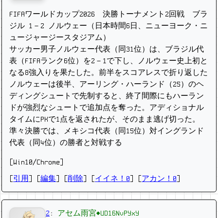
FIFAワールドカップ2026 決勝トーナメント2回戦 ブラ
ジル 1－2 ノルウェー（日本時間6日、ニューヨーク・ニ
ュージャージースタジアム）
サッカー男子ノルウェー代表（同31位）は、ブラジル代
表（FIFAランク6位）を2－1で下し、ノルウェー史上初と
なる8強入りを果たした。前半をスコアレスで折り返した
ノルウェーは後半、アーリング・ハーランド（25）のヘ
ディングシュートで先制すると、終了間際にもハーラン
ドが強烈なシュートで追加点を奪った。アディショナル
タイムにPKで1点を返されたが、そのまま逃げ切った。
準々決勝では、メキシコ代表（同15位）対イングランド
代表（同4位）の勝者と対戦する
[Win10/Chrome]
[
引用
] [
編集
] [
削除
]
[
イイネ！0
] [
アカン！0
]
2
:
アセム雨宮◆UD16NvPYxY