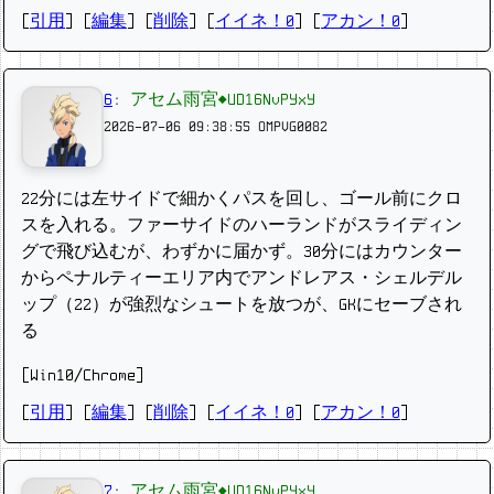
[
引用
] [
編集
] [
削除
]
[
イイネ！0
] [
アカン！0
]
6
:
アセム雨宮◆UD16NvPYxY
2026-07-06 09:38:55
OMPVG0082
22分には左サイドで細かくパスを回し、ゴール前にクロ
スを入れる。ファーサイドのハーランドがスライディン
グで飛び込むが、わずかに届かず。30分にはカウンター
からペナルティーエリア内でアンドレアス・シェルデル
ップ（22）が強烈なシュートを放つが、GKにセーブされ
る
[Win10/Chrome]
[
引用
] [
編集
] [
削除
]
[
イイネ！0
] [
アカン！0
]
7
:
アセム雨宮◆UD16NvPYxY