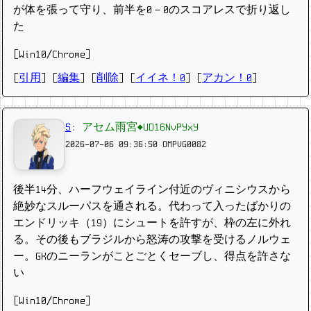
が体を張って守り、前半を0－0のスコアレスで折り返し
た
[Win10/Chrome]
[
引用
] [
編集
] [
削除
]
[
イイネ！0
] [
アカン！0
]
5
:
アセム雨宮◆UD16NvPYxY
2026-07-06 09:36:50
OMPVG0082
後半14分、ハーフウェイライン付近のヴィニシウスから
絶妙なスルーパスを通される。代わって入ったばかりの
エンドリッキ（19）にシュートを許すが、枠の左に外れ
る。その後もブラジルから怒涛の攻撃を受けるノルウェ
ー。GKのニーランがことごとくセーブし、得点を許さな
い
[Win10/Chrome]