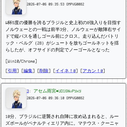
2026-07-06 09:35:53
OMPVG0082
W杯5度の優勝を誇るブラジルと史上初の8強入りを目指す
ノルウェーとの一戦は前半3分、ノルウェーが敵陣右サイ
ドで縦パスを通しゴール前にクロス。走り込んだパトリ
ック・ベルグ（28）がシュートを放ちゴールネットを揺
らしたが、オフサイドの判定でノーゴールとなった
[Win10/Chrome]
[
引用
] [
編集
] [
削除
]
[
イイネ！0
] [
アカン！0
]
3
:
アセム雨宮◆UD16NvPYxY
2026-07-06 09:36:10
OMPVG0082
10分、ブラジルに逆襲され自陣に攻め込まれると、ルー
ズボールがペナルティエリア内に。マテウス・クーニャ