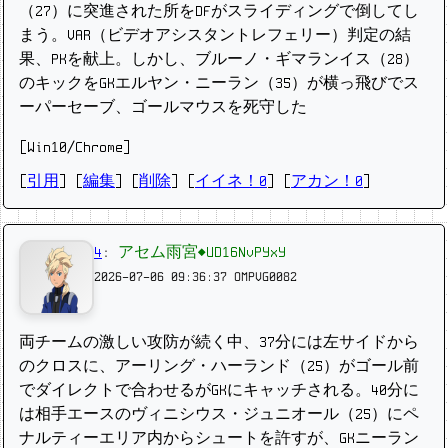
（27）に突進された所をDFがスライディングで倒してし
まう。VAR（ビデオアシスタントレフェリー）判定の結
果、PKを献上。しかし、ブルーノ・ギマランイス（28）
のキックをGKエルヤン・ニーラン（35）が横っ飛びでス
ーパーセーブ、ゴールマウスを死守した
[Win10/Chrome]
[
引用
] [
編集
] [
削除
]
[
イイネ！0
] [
アカン！0
]
4
:
アセム雨宮◆UD16NvPYxY
2026-07-06 09:36:37
OMPVG0082
両チームの激しい攻防が続く中、37分には左サイドから
のクロスに、アーリング・ハーランド（25）がゴール前
でダイレクトで合わせるがGKにキャッチされる。40分に
は相手エースのヴィニシウス・ジュニオール（25）にペ
ナルティーエリア内からシュートを許すが、GKニーラン