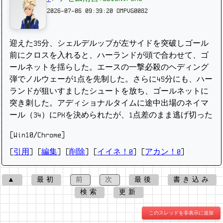
2026-07-06 09:39:20
OMPVG0082
迎えた35分、シェルデルップが左サイドを突破しゴール
前にクロスを入れると、ハーランドが頭で合わせて、ゴ
ールネットを揺らした。エースの一撃必殺のヘディング
弾でノルウェーが1点を先制した。さらに45分にも、ハー
ランドが狙いすましたシュートを放ち、ゴールネットに
突き刺した。アディショナルタイムに途中出場のネイマ
ール（34）にPKを決められたが、1点差のまま逃げ切った
[Win10/Chrome]
[
引用
] [
編集
] [
削除
]
[
イイネ！0
] [
アカン！0
]
▲
最初
前
次
最後
書き込み
検索
更新
このスレッドを非表示に追加