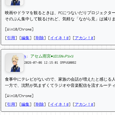
映画やドラマを観るときは、PCにつないだりプロジェクタ
そのぶん集中して観るけれど、気軽な「ながら見」は減り
[Win10/Chrome]
[
引用
] [
編集
] [
削除
]
[
イイネ！0
] [
アカン！0
]
4
:
アセム雨宮◆UD16NvPYxY
2026-07-06 12:15:01
OMPVG0082
食事中にテレビがないので、家族の会話が増えたと感じる
一方で、沈黙が気まずくてラジオや音楽配信を流すルーテ
[Win10/Chrome]
[
引用
] [
編集
] [
削除
]
[
イイネ！0
] [
アカン！0
]