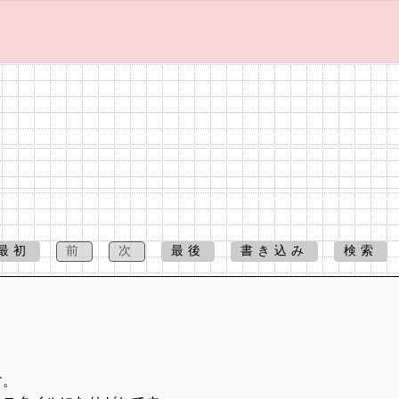
最初
前
次
最後
書き込み
検索
す。