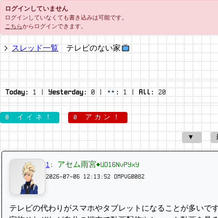
ログインしていません
ログインしていなくても書き込みは可能です。
こちら
からログインできます。
スレッド一覧
テレビのない家
Today:
1
|
Yesterday:
0
|
:
1
|
All:
20
0 イイネ！
0 アカン！
▼
1
:
アセム雨宮◆UD16NvPYxY
2026-07-06 12:13:52
OMPVG0082
テレビの代わりがスマホやタブレットになることが多いで