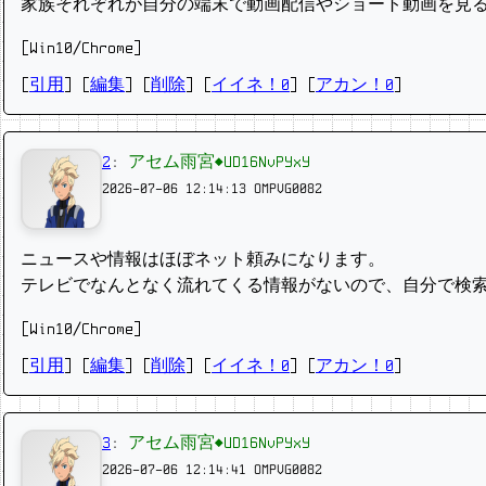
家族それぞれが自分の端末で動画配信やショート動画を見
[Win10/Chrome]
[
引用
] [
編集
] [
削除
]
[
イイネ！0
] [
アカン！0
]
2
:
アセム雨宮◆UD16NvPYxY
2026-07-06 12:14:13
OMPVG0082
ニュースや情報はほぼネット頼みになります。
テレビでなんとなく流れてくる情報がないので、自分で検
[Win10/Chrome]
[
引用
] [
編集
] [
削除
]
[
イイネ！0
] [
アカン！0
]
3
:
アセム雨宮◆UD16NvPYxY
2026-07-06 12:14:41
OMPVG0082