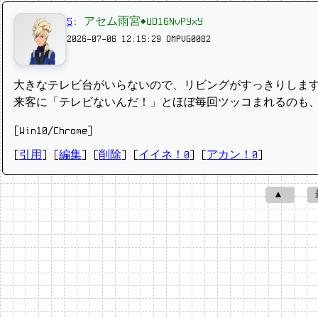
5
:
アセム雨宮◆UD16NvPYxY
2026-07-06 12:15:29
OMPVG0082
大きなテレビ台がいらないので、リビングがすっきりしま
来客に「テレビないんだ！」とほぼ毎回ツッコまれるのも
[Win10/Chrome]
[
引用
] [
編集
] [
削除
]
[
イイネ！0
] [
アカン！0
]
▲