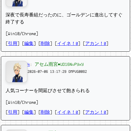
深夜で長寿番組だったのに、ゴールデンに進出してすぐ
終了する
[Win10/Chrome]
[
引用
] [
編集
] [
削除
]
[
イイネ！0
] [
アカン！0
]
4
:
アセム雨宮◆UD16NvPYxY
2026-07-06 13:17:29
OMPVG0082
人気コーナーを間延びさせて飽きられる
[Win10/Chrome]
[
引用
] [
編集
] [
削除
]
[
イイネ！0
] [
アカン！0
]