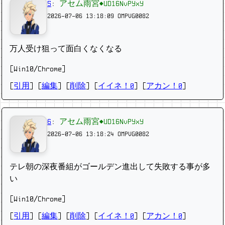
5
:
アセム雨宮◆UD16NvPYxY
2026-07-06 13:18:09
OMPVG0082
万人受け狙って面白くなくなる
[Win10/Chrome]
[
引用
] [
編集
] [
削除
]
[
イイネ！0
] [
アカン！0
]
6
:
アセム雨宮◆UD16NvPYxY
2026-07-06 13:18:24
OMPVG0082
テレ朝の深夜番組がゴールデン進出して失敗する事が多
い
[Win10/Chrome]
[
引用
] [
編集
] [
削除
]
[
イイネ！0
] [
アカン！0
]