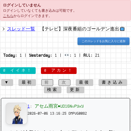
ログインしていません
ログインしていなくても書き込みは可能です。
こちら
からログインできます。
スレッド一覧
【テレビ】深夜番組のゴールデン進出
このスレッドをお気に入りに追加
Today:
1
|
Yesterday:
1
|
:
1
|
All:
21
0 イイネ！
0 アカン！
▼
最初
前
次
最後
書き込み
検索
更新
1
:
アセム雨宮◆UD16NvPYxY
2026-07-06 13:16:25
OMPVG0082