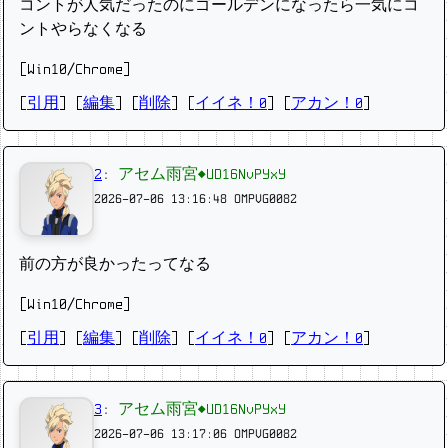
コントが人気だったのにゴールデンになったら一気にコ
ントやらなくなる
[Win10/Chrome]
[
引用
] [
編集
] [
削除
]
[
イイネ！0
] [
アカン！0
]
2
:
アセム雨宮◆UD16NvPYxY
2026-07-06 13:16:48
OMPVG0082
前の方が良かったってなる
[Win10/Chrome]
[
引用
] [
編集
] [
削除
]
[
イイネ！0
] [
アカン！0
]
3
:
アセム雨宮◆UD16NvPYxY
2026-07-06 13:17:06
OMPVG0082