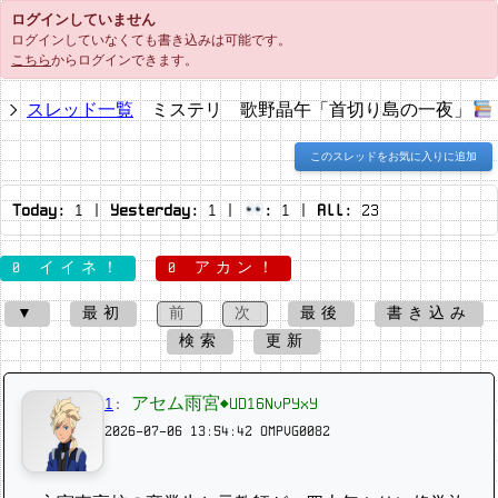
ログインしていません
ログインしていなくても書き込みは可能です。
こちら
からログインできます。
スレッド一覧
ミステリ 歌野晶午「首切り島の一夜」
このスレッドをお気に入りに追加
Today:
1
|
Yesterday:
1
|
:
1
|
All:
23
0 イイネ！
0 アカン！
▼
最初
前
次
最後
書き込み
検索
更新
1
:
アセム雨宮◆UD16NvPYxY
2026-07-06 13:54:42
OMPVG0082