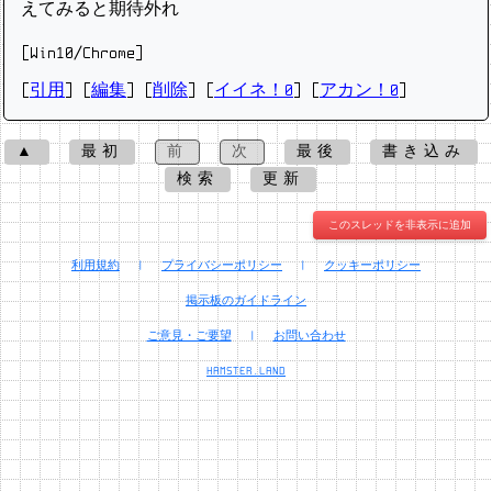
えてみると期待外れ
[Win10/Chrome]
[
引用
] [
編集
] [
削除
]
[
イイネ！0
] [
アカン！0
]
▲
最初
前
次
最後
書き込み
検索
更新
このスレッドを非表示に追加
利用規約
|
プライバシーポリシー
|
クッキーポリシー
掲示板のガイドライン
ご意見・ご要望
|
お問い合わせ
HAMSTER.LAND