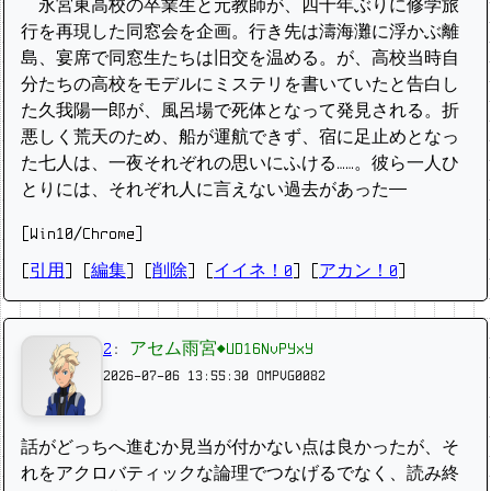
永宮東高校の卒業生と元教師が、四十年ぶりに修学旅
行を再現した同窓会を企画。行き先は濤海灘に浮かぶ離
島、宴席で同窓生たちは旧交を温める。が、高校当時自
分たちの高校をモデルにミステリを書いていたと告白し
た久我陽一郎が、風呂場で死体となって発見される。折
悪しく荒天のため、船が運航できず、宿に足止めとなっ
た七人は、一夜それぞれの思いにふける……。彼ら一人ひ
とりには、それぞれ人に言えない過去があった──
[Win10/Chrome]
[
引用
] [
編集
] [
削除
]
[
イイネ！0
] [
アカン！0
]
2
:
アセム雨宮◆UD16NvPYxY
2026-07-06 13:55:30
OMPVG0082
話がどっちへ進むか見当が付かない点は良かったが、そ
れをアクロバティックな論理でつなげるでなく、読み終