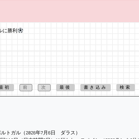
ルに勝利
最初
前
次
最後
書き込み
検索
ルトガル（2026年7月6日 ダラス）