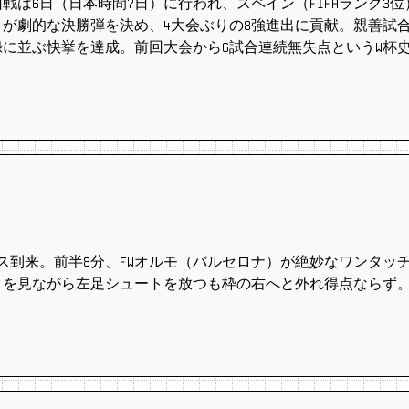
回戦は6日（日本時間7日）に行われ、スペイン（FIFAランク3
）が劇的な決勝弾を決め、4大会ぶりの8強進出に貢献。親善試合
録に並ぶ快挙を達成。前回大会から6試合連続無失点というW杯
到来。前半8分、FWオルモ（バルセロナ）が絶妙なワンタッチ
スタを見ながら左足シュートを放つも枠の右へと外れ得点ならず