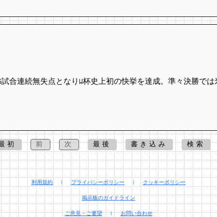
6試合連続無失点となりW杯史上初の快挙を達成。準々決勝で
最初
前
次
最後
書き込み
検索
利用規約
|
プライバシーポリシー
|
クッキーポリシー
掲示板のガイドライン
ご意見・ご要望
|
お問い合わせ