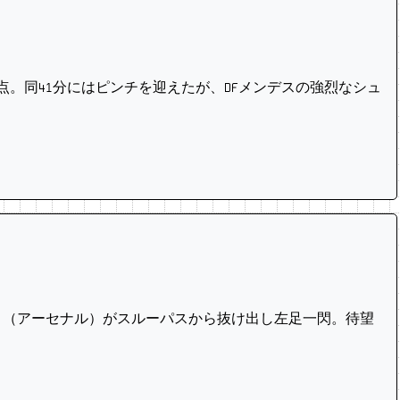
点。同41分にはピンチを迎えたが、DFメンデスの強烈なシュ
ノ（アーセナル）がスルーパスから抜け出し左足一閃。待望