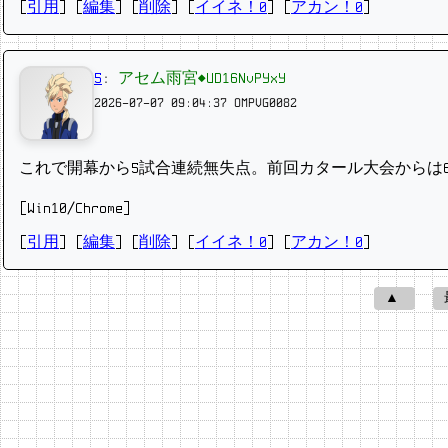
[
引用
] [
編集
] [
削除
]
[
イイネ！0
] [
アカン！0
]
5
:
アセム雨宮◆UD16NvPYxY
2026-07-07 09:04:37
OMPVG0082
これで開幕から5試合連続無失点。前回カタール大会からは
[Win10/Chrome]
[
引用
] [
編集
] [
削除
]
[
イイネ！0
] [
アカン！0
]
▲