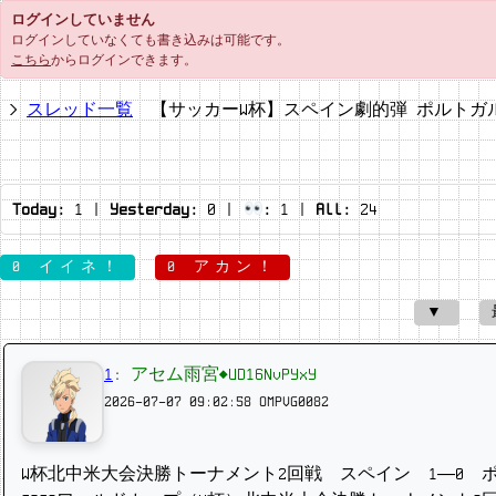
ログインしていません
ログインしていなくても書き込みは可能です。
こちら
からログインできます。
スレッド一覧
【サッカーW杯】スペイン劇的弾 ポルトガ
Today:
1
|
Yesterday:
0
|
:
1
|
All:
24
0 イイネ！
0 アカン！
▼
1
:
アセム雨宮◆UD16NvPYxY
2026-07-07 09:02:58
OMPVG0082
W杯北中米大会決勝トーナメント2回戦 スペイン 1―0 ポ