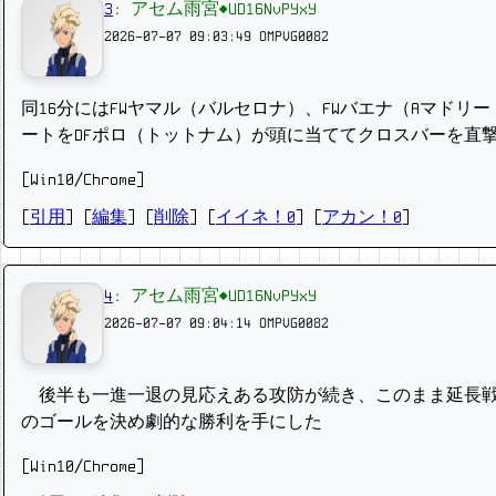
3
:
アセム雨宮◆UD16NvPYxY
2026-07-07 09:03:49
OMPVG0082
同16分にはFWヤマル（バルセロナ）、FWバエナ（Aマド
ートをDFポロ（トットナム）が頭に当ててクロスバーを直
[Win10/Chrome]
[
引用
] [
編集
] [
削除
]
[
イイネ！0
] [
アカン！0
]
4
:
アセム雨宮◆UD16NvPYxY
2026-07-07 09:04:14
OMPVG0082
後半も一進一退の見応えある攻防が続き、このまま延長戦
のゴールを決め劇的な勝利を手にした
[Win10/Chrome]