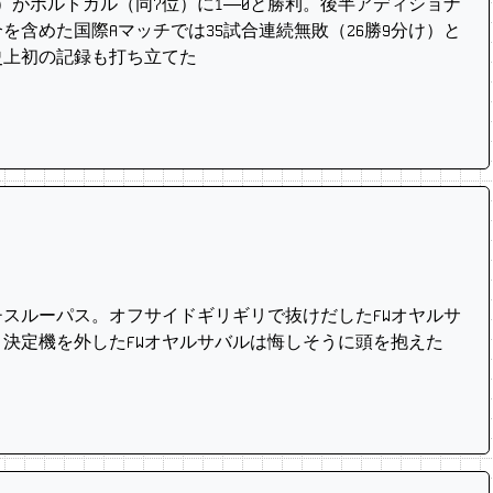
位）がポルトガル（同7位）に1―0と勝利。後半アディショナ
を含めた国際Aマッチでは35試合連続無敗（26勝9分け）と
史上初の記録も打ち立てた
スルーパス。オフサイドギリギリで抜けだしたFWオヤルサ
。決定機を外したFWオヤルサバルは悔しそうに頭を抱えた