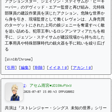
アクションスター、ジェイソン・ステイサムが「ビーキ
ーパー」のデヴィッド・エアー監督と再び組み、元特殊
部隊員の建設作業員を演じたアクション。危険な世界か
ら身を引き、現場監督として働くレヴォンは、人身売買
のターゲットにされた上司の娘ジェニーを奪還すべく敵
を追い詰める。犯罪王率いるロシアンマフィアたちを相
手に、ジェソン・ステイサムが建設現場から持ち出した
工事用具や特殊部隊時代の銃火器を手に戦いを繰り広げ
る
[Win10/Chrome]
[
引用
] [
編集
] [
削除
]
[
イイネ！0
] [
アカン！0
]
2
:
アセム雨宮◆UD16NvPYxY
2026-07-07 15:09:43
OMPVG0082
共演は『ストレンジャー・シングス 未知の世界』シリー