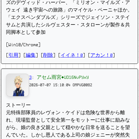
ズのデヴィッド・ハーバー、「ミリオン・マイルズ・ア
ウェイ 遠き宇宙への旅路」のマイケル・ペーニャほか。
「エクスペンダブルズ」シリーズでジェイソン・ステイ
サムと共演したシルヴェスター・スタローンが製作＆共
同脚本として参加
[Win10/Chrome]
[
引用
] [
編集
] [
削除
]
[
イイネ！0
] [
アカン！0
]
3
:
アセム雨宮◆UD16NvPYxY
2026-07-07 15:10:04
OMPVG0082
ストーリー
元特殊部隊員のレヴォン・ケイドは危険な世界から離
れ、現場監督として安全第一をモットーに仕事に励みな
がら、娘の良き父親として穏やかな日常を送ることを望
んでいた。しかし恩人である上司の娘ジェニーが突然失