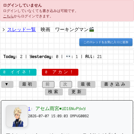
ログインしていません
ログインしていなくても書き込みは可能です。
こちら
からログインできます。
スレッド一覧
映画 ワーキングマン
このスレッドをお気に入りに追加
Today:
2
|
Yesterday:
0
|
:
1
|
All:
21
0 イイネ！
0 アカン！
▼
最初
前
次
最後
書き込み
検索
更新
1
:
アセム雨宮◆UD16NvPYxY
2026-07-07 15:09:03
OMPVG0082