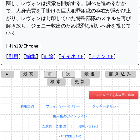
踪し、レヴォンは捜索を開始する。調べを進めるなか
で、人身売買を手掛ける巨大犯罪組織の存在が浮かび上
がり、レヴォンは封印していた特殊部隊のスキルを再び
解き放ち、ジェニー救出のため熾烈な戦いへ身を投じて
いく
[Win10/Chrome]
[
引用
] [
編集
] [
削除
]
[
イイネ！0
] [
アカン！0
]
▲
最初
前
次
最後
書き込み
検索
更新
このスレッドを非表示に追加
利用規約
|
プライバシーポリシー
|
クッキーポリシー
掲示板のガイドライン
ご意見・ご要望
|
お問い合わせ
HAMSTER.LAND