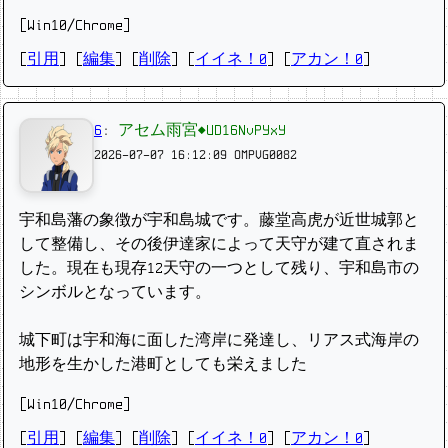
[Win10/Chrome]
[
引用
] [
編集
] [
削除
]
[
イイネ！0
] [
アカン！0
]
6
:
アセム雨宮◆UD16NvPYxY
2026-07-07 16:12:09
OMPVG0082
宇和島藩の象徴が宇和島城です。藤堂高虎が近世城郭と
して整備し、その後伊達家によって天守が建て直されま
した。現在も現存12天守の一つとして残り、宇和島市の
シンボルとなっています。
城下町は宇和海に面した湾岸に発達し、リアス式海岸の
地形を生かした港町としても栄えました
[Win10/Chrome]
[
引用
] [
編集
] [
削除
]
[
イイネ！0
] [
アカン！0
]