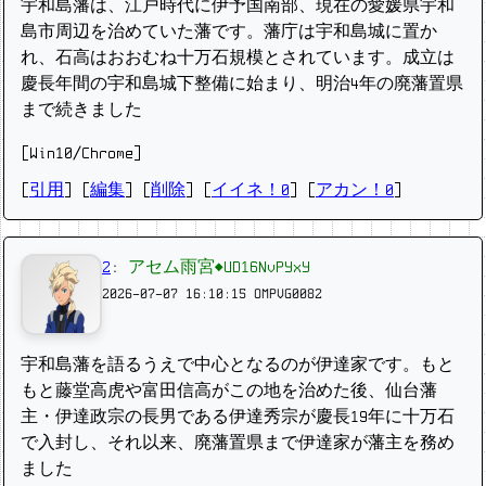
宇和島藩は、江戸時代に伊予国南部、現在の愛媛県宇和
島市周辺を治めていた藩です。藩庁は宇和島城に置か
れ、石高はおおむね十万石規模とされています。成立は
慶長年間の宇和島城下整備に始まり、明治4年の廃藩置県
まで続きました
[Win10/Chrome]
[
引用
] [
編集
] [
削除
]
[
イイネ！0
] [
アカン！0
]
2
:
アセム雨宮◆UD16NvPYxY
2026-07-07 16:10:15
OMPVG0082
宇和島藩を語るうえで中心となるのが伊達家です。もと
もと藤堂高虎や富田信高がこの地を治めた後、仙台藩
主・伊達政宗の長男である伊達秀宗が慶長19年に十万石
で入封し、それ以来、廃藩置県まで伊達家が藩主を務め
ました