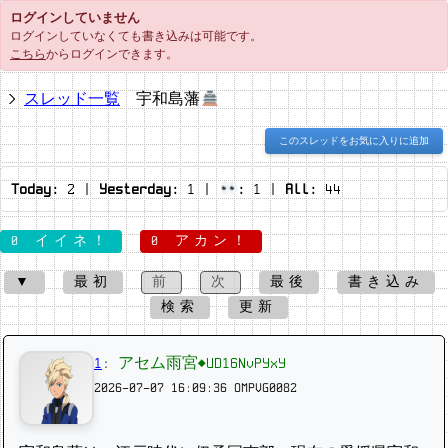
ログインしていません
ログインしていなくても書き込みは可能です。
こちら
からログインできます。
スレッド一覧
宇和島藩
このスレッドをお気に入りに追加
Today:
2
|
Yesterday:
1
|
:
1
|
All:
44
0 イイネ！
0 アカン！
▼
最初
前
次
最後
書き込み
検索
更新
1
:
アセム雨宮◆UD16NvPYxY
2026-07-07 16:09:36
OMPVG0082