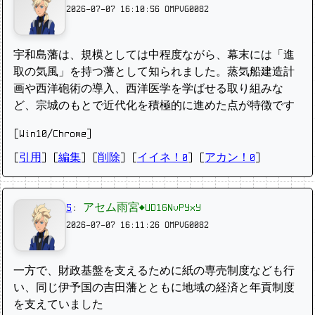
2026-07-07 16:10:56
OMPVG0082
宇和島藩は、規模としては中程度ながら、幕末には「進
取の気風」を持つ藩として知られました。蒸気船建造計
画や西洋砲術の導入、西洋医学を学ばせる取り組みな
ど、宗城のもとで近代化を積極的に進めた点が特徴です
[Win10/Chrome]
[
引用
] [
編集
] [
削除
]
[
イイネ！0
] [
アカン！0
]
5
:
アセム雨宮◆UD16NvPYxY
2026-07-07 16:11:26
OMPVG0082
一方で、財政基盤を支えるために紙の専売制度なども行
い、同じ伊予国の吉田藩とともに地域の経済と年貢制度
を支えていました