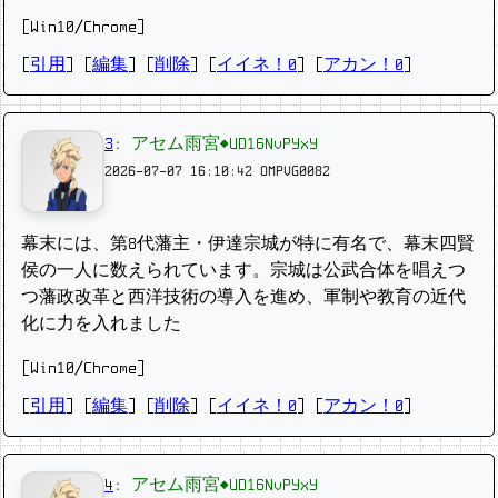
[Win10/Chrome]
[
引用
] [
編集
] [
削除
]
[
イイネ！0
] [
アカン！0
]
3
:
アセム雨宮◆UD16NvPYxY
2026-07-07 16:10:42
OMPVG0082
幕末には、第8代藩主・伊達宗城が特に有名で、幕末四賢
侯の一人に数えられています。宗城は公武合体を唱えつ
つ藩政改革と西洋技術の導入を進め、軍制や教育の近代
化に力を入れました
[Win10/Chrome]
[
引用
] [
編集
] [
削除
]
[
イイネ！0
] [
アカン！0
]
4
:
アセム雨宮◆UD16NvPYxY