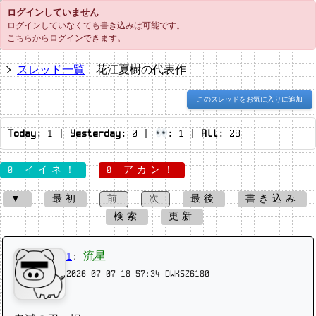
ログインしていません
ログインしていなくても書き込みは可能です。
こちら
からログインできます。
スレッド一覧
花江夏樹の代表作
このスレッドをお気に入りに追加
Today:
1
|
Yesterday:
0
|
:
1
|
All:
28
0 イイネ！
0 アカン！
▼
最初
前
次
最後
書き込み
検索
更新
1
:
流星
2026-07-07 18:57:34
DWKSZ6180