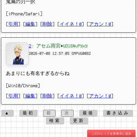
鬼滅の刃一択
[iPhone/Safari]
[
引用
] [
編集
] [
削除
]
[
イイネ！0
] [
アカン！0
]
2
:
アセム雨宮◆UD16NvPYxY
2026-07-08 12:57:05
OMPVG0082
あまりにも有名すぎるからね
[Win10/Chrome]
[
引用
] [
編集
] [
削除
]
[
イイネ！0
] [
アカン！0
]
▲
最初
前
次
最後
書き込み
検索
更新
このスレッドを非表示に追加