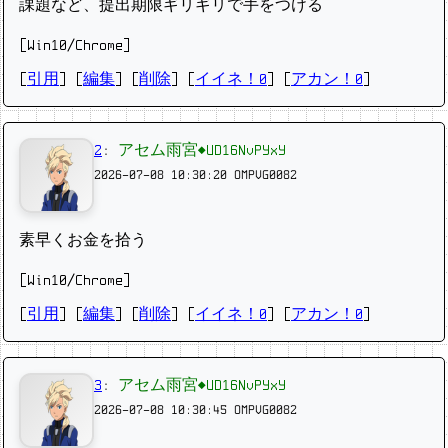
課題など、提出期限ギリギリで手をつける
[Win10/Chrome]
[
引用
] [
編集
] [
削除
]
[
イイネ！0
] [
アカン！0
]
2
:
アセム雨宮◆UD16NvPYxY
2026-07-08 10:30:20
OMPVG0082
素早くお金を拾う
[Win10/Chrome]
[
引用
] [
編集
] [
削除
]
[
イイネ！0
] [
アカン！0
]
3
:
アセム雨宮◆UD16NvPYxY
2026-07-08 10:30:45
OMPVG0082