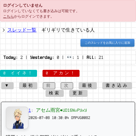
ログインしていません
ログインしていなくても書き込みは可能です。
こちら
からログインできます。
スレッド一覧
ギリギリで生きている人
このスレッドをお気に入りに追加
Today:
2
|
Yesterday:
0
|
:
1
|
All:
21
0 イイネ！
0 アカン！
▼
最初
前
次
最後
書き込み
検索
更新
1
:
アセム雨宮◆UD16NvPYxY
2026-07-08 10:30:04
OMPVG0082