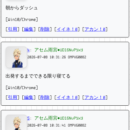
朝からダッシュ
[Win10/Chrome]
[
引用
] [
編集
] [
削除
]
[
イイネ！0
] [
アカン！0
]
4
:
アセム雨宮◆UD16NvPYxY
2026-07-08 10:31:26
OMPVG0082
出発するまでできる限り寝てる
[Win10/Chrome]
[
引用
] [
編集
] [
削除
]
[
イイネ！0
] [
アカン！0
]
5
:
アセム雨宮◆UD16NvPYxY
2026-07-08 10:31:41
OMPVG0082