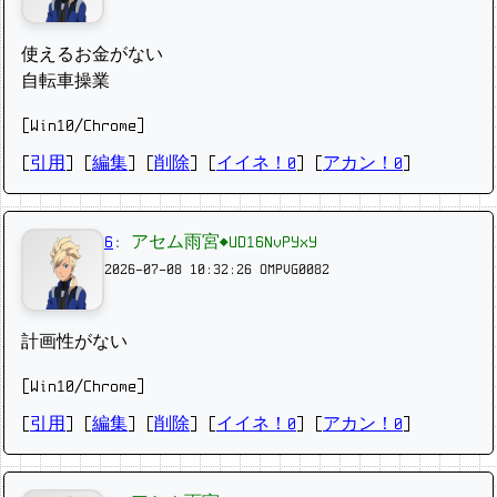
使えるお金がない
自転車操業
[Win10/Chrome]
[
引用
] [
編集
] [
削除
]
[
イイネ！0
] [
アカン！0
]
6
:
アセム雨宮◆UD16NvPYxY
2026-07-08 10:32:26
OMPVG0082
計画性がない
[Win10/Chrome]
[
引用
] [
編集
] [
削除
]
[
イイネ！0
] [
アカン！0
]