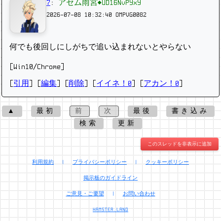
7
:
アセム雨宮◆UD16NvPYxY
2026-07-08 10:32:40
OMPVG0082
何でも後回しにしがちで追い込まれないとやらない
[Win10/Chrome]
[
引用
] [
編集
] [
削除
]
[
イイネ！0
] [
アカン！0
]
▲
最初
前
次
最後
書き込み
検索
更新
このスレッドを非表示に追加
利用規約
|
プライバシーポリシー
|
クッキーポリシー
掲示板のガイドライン
ご意見・ご要望
|
お問い合わせ
HAMSTER.LAND