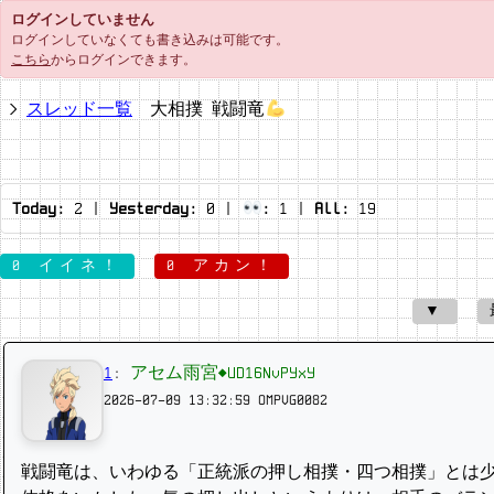
ログインしていません
ログインしていなくても書き込みは可能です。
こちら
からログインできます。
スレッド一覧
大相撲 戦闘竜
Today:
2
|
Yesterday:
0
|
:
1
|
All:
19
0 イイネ！
0 アカン！
▼
1
:
アセム雨宮◆UD16NvPYxY
2026-07-09 13:32:59
OMPVG0082
戦闘竜は、いわゆる「正統派の押し相撲・四つ相撲」とは