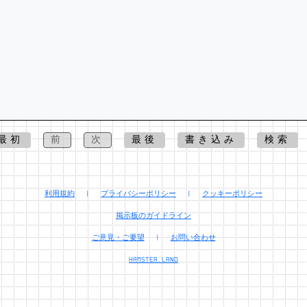
最初
前
次
最後
書き込み
検索
利用規約
|
プライバシーポリシー
|
クッキーポリシー
掲示板のガイドライン
ご意見・ご要望
|
お問い合わせ
HAMSTER.LAND