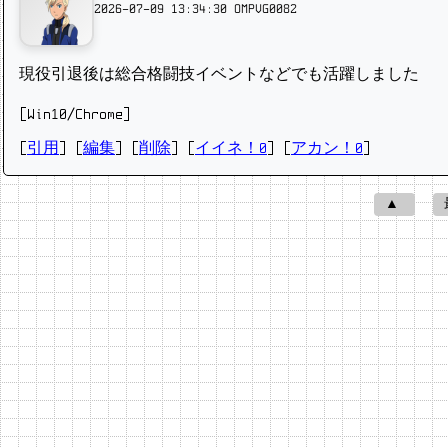
2026-07-09 13:34:30
OMPVG0082
現役引退後は総合格闘技イベントなどでも活躍しました
[Win10/Chrome]
[
引用
] [
編集
] [
削除
]
[
イイネ！0
] [
アカン！0
]
▲