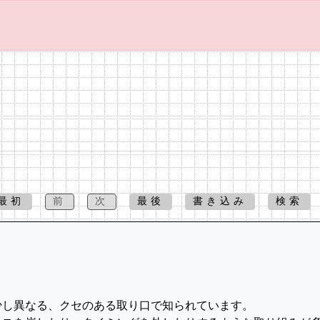
最初
前
次
最後
書き込み
検索
少し異なる、クセのある取り口で知られています。