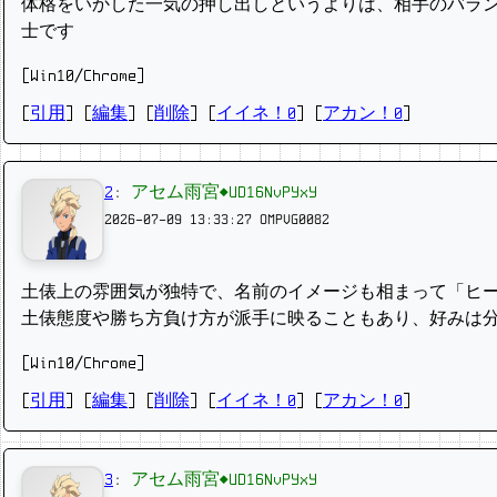
体格をいかした一気の押し出しというよりは、相手のバラ
士です
[Win10/Chrome]
[
引用
] [
編集
] [
削除
]
[
イイネ！0
] [
アカン！0
]
2
:
アセム雨宮◆UD16NvPYxY
2026-07-09 13:33:27
OMPVG0082
土俵上の雰囲気が独特で、名前のイメージも相まって「ヒ
土俵態度や勝ち方負け方が派手に映ることもあり、好みは
[Win10/Chrome]
[
引用
] [
編集
] [
削除
]
[
イイネ！0
] [
アカン！0
]
3
:
アセム雨宮◆UD16NvPYxY