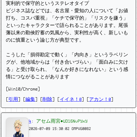
実利的で保守的というステレオタイプ
ビジネス誌などでは、名古屋・愛知の人について「お値
打ち、コスパ重視」「ケチで保守的」「リスクを嫌う」
といったキャラクターで語られることがあります。尾張
藩以来の勤倹貯蓄の気風から、実利性が高く、新しいも
のに慎重という論じ方が典型です。
こうした「損得勘定で動く」「内向き」というラベリン
グが、他地域からは「付き合いづらい」「面白みに欠け
る」と受け取られ、「なんか好きになれない」という感
情につながることがあります
[Win10/Chrome]
[
引用
] [
編集
] [
削除
]
[
イイネ！0
] [
アカン！0
]
4
:
アセム雨宮◆UD16NvPYxY
2026-07-09 15:30:02
OMPVG0082