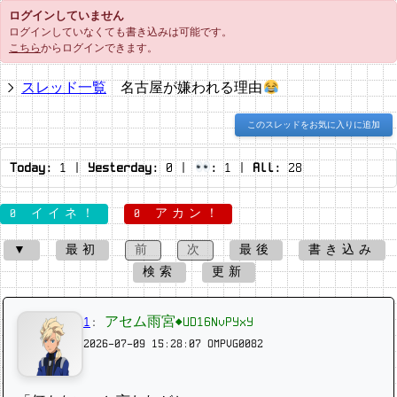
ログインしていません
ログインしていなくても書き込みは可能です。
こちら
からログインできます。
スレッド一覧
名古屋が嫌われる理由
このスレッドをお気に入りに追加
Today:
1
|
Yesterday:
0
|
:
1
|
All:
28
0 イイネ！
0 アカン！
▼
最初
前
次
最後
書き込み
検索
更新
1
:
アセム雨宮◆UD16NvPYxY
2026-07-09 15:28:07
OMPVG0082