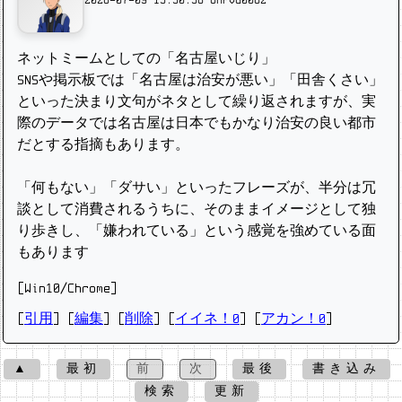
2026-07-09 15:30:56
OMPVG0082
ネットミームとしての「名古屋いじり」
SNSや掲示板では「名古屋は治安が悪い」「田舎くさい」
といった決まり文句がネタとして繰り返されますが、実
際のデータでは名古屋は日本でもかなり治安の良い都市
だとする指摘もあります。
「何もない」「ダサい」といったフレーズが、半分は冗
談として消費されるうちに、そのままイメージとして独
り歩きし、「嫌われている」という感覚を強めている面
もあります
[Win10/Chrome]
[
引用
] [
編集
] [
削除
]
[
イイネ！0
] [
アカン！0
]
▲
最初
前
次
最後
書き込み
検索
更新