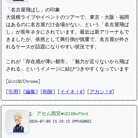
「名古屋飛ばし」の印象
大規模ライブやイベントのツアーで、東京・大阪・福岡
はあるのに名古屋だけ会場がない、という「名古屋飛ば
し」が長年ネタにされています。最近は新アリーナもで
きましたが、依然として興行側が慎重で、名古屋が外さ
れるケースが話題になりやすい状況です。
これが「存在感が薄い都市」「魅力が足りないから飛ば
される」というイメージに結びつきやすくなっています
[Win10/Chrome]
[
引用
] [
編集
] [
削除
]
[
イイネ！0
] [
アカン！0
]
3
:
アセム雨宮◆UD16NvPYxY
2026-07-09 15:29:15
OMPVG0082