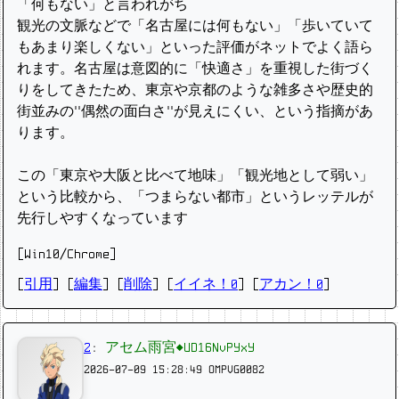
「何もない」と言われがち
観光の文脈などで「名古屋には何もない」「歩いていて
もあまり楽しくない」といった評価がネットでよく語ら
れます。名古屋は意図的に「快適さ」を重視した街づく
りをしてきたため、東京や京都のような雑多さや歴史的
街並みの“偶然の面白さ”が見えにくい、という指摘があ
ります。
この「東京や大阪と比べて地味」「観光地として弱い」
という比較から、「つまらない都市」というレッテルが
先行しやすくなっています
[Win10/Chrome]
[
引用
] [
編集
] [
削除
]
[
イイネ！0
] [
アカン！0
]
2
:
アセム雨宮◆UD16NvPYxY
2026-07-09 15:28:49
OMPVG0082