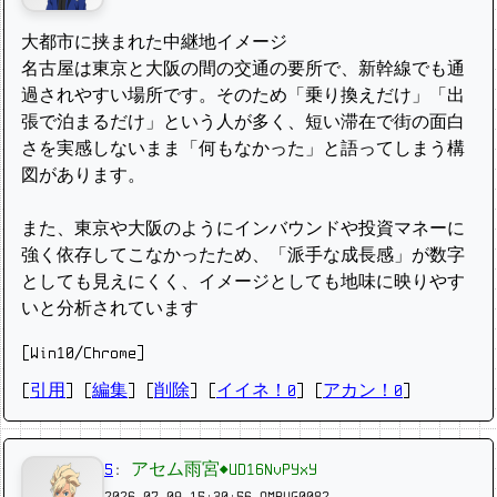
大都市に挟まれた中継地イメージ
名古屋は東京と大阪の間の交通の要所で、新幹線でも通
過されやすい場所です。そのため「乗り換えだけ」「出
張で泊まるだけ」という人が多く、短い滞在で街の面白
さを実感しないまま「何もなかった」と語ってしまう構
図があります。
また、東京や大阪のようにインバウンドや投資マネーに
強く依存してこなかったため、「派手な成長感」が数字
としても見えにくく、イメージとしても地味に映りやす
いと分析されています
[Win10/Chrome]
[
引用
] [
編集
] [
削除
]
[
イイネ！0
] [
アカン！0
]
5
:
アセム雨宮◆UD16NvPYxY