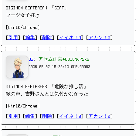
DIGIMON BEATBREAK 「GIFT」
ブーツ女子好き
[Win10/Chrome]
[
引用
] [
編集
] [
削除
]
[
イイネ！0
] [
アカン！0
]
32
:
アセム雨宮◆UD16NvPYxY
2026-05-07 15:39:12
OMPVG0082
DIGIMON BEATBREAK 「危険な推し活」
敵の声、吉野さんとは気付かなかった
[Win10/Chrome]
[
引用
] [
編集
] [
削除
]
[
イイネ！0
] [
アカン！0
]