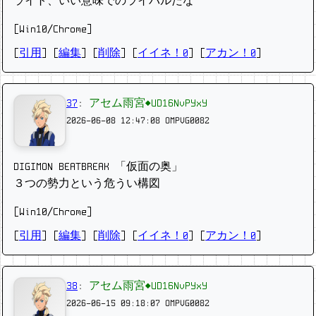
ライト、いい意味でのライバルだな
[Win10/Chrome]
[
引用
] [
編集
] [
削除
]
[
イイネ！0
] [
アカン！0
]
37
:
アセム雨宮◆UD16NvPYxY
2026-06-08 12:47:08
OMPVG0082
DIGIMON BEATBREAK 「仮面の奥」
３つの勢力という危うい構図
[Win10/Chrome]
[
引用
] [
編集
] [
削除
]
[
イイネ！0
] [
アカン！0
]
38
:
アセム雨宮◆UD16NvPYxY
2026-06-15 09:18:07
OMPVG0082