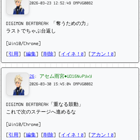
2026-03-23 12:52:49
OMPVG0082
DIGIMON BEATBREAK 「奪うための力」
ラストでちゃぶ台返し
[Win10/Chrome]
[
引用
] [
編集
] [
削除
]
[
イイネ！0
] [
アカン！0
]
26
:
アセム雨宮◆UD16NvPYxY
2026-03-30 15:45:04
OMPVG0082
DIGIMON BEATBREAK「重なる鼓動」
これで次のステージへ進めるな
[Win10/Chrome]
[
引用
] [
編集
] [
削除
]
[
イイネ！0
] [
アカン！0
]