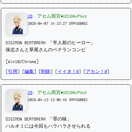
28
:
アセム雨宮◆UD16NvPYxY
2026-04-07 14:23:27
OMPVG0082
DIGIMON BEATBREAK 「半人前のヒーロー」
保志さんと草尾さんのベテランコンビ
[Win10/Chrome]
[
引用
] [
編集
] [
削除
]
[
イイネ！0
] [
アカン！0
]
29
:
アセム雨宮◆UD16NvPYxY
2026-04-13 13:06:45
OMPVG0082
DIGIMON BEATBREAK 「罪の味」
ハルオミには今回もハラハラさせられる