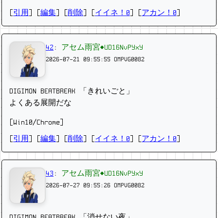
[
引用
] [
編集
] [
削除
]
[
イイネ！0
] [
アカン！0
]
42
:
アセム雨宮◆UD16NvPYxY
2026-07-21 09:55:55
OMPVG0082
DIGIMON BEATBREAK 「きれいごと」
よくある展開だな
[Win10/Chrome]
[
引用
] [
編集
] [
削除
]
[
イイネ！0
] [
アカン！0
]
43
:
アセム雨宮◆UD16NvPYxY
2026-07-27 09:55:26
OMPVG0082
DIGIMON BEATBREAK 「消せない夜」