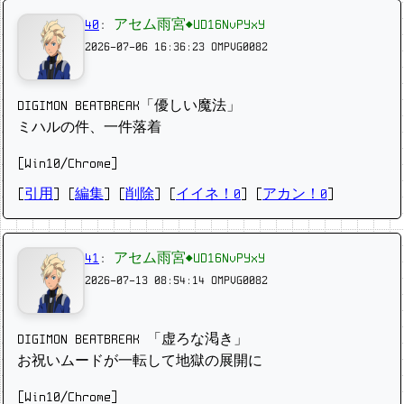
40
:
アセム雨宮◆UD16NvPYxY
2026-07-06 16:36:23
OMPVG0082
DIGIMON BEATBREAK「優しい魔法」
ミハルの件、一件落着
[Win10/Chrome]
[
引用
] [
編集
] [
削除
]
[
イイネ！0
] [
アカン！0
]
41
:
アセム雨宮◆UD16NvPYxY
2026-07-13 08:54:14
OMPVG0082
DIGIMON BEATBREAK 「虚ろな渇き」
お祝いムードが一転して地獄の展開に
[Win10/Chrome]