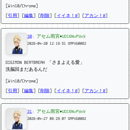
[Win10/Chrome]
[
引用
] [
編集
] [
削除
]
[
イイネ！0
] [
アカン！0
]
30
:
アセム雨宮◆UD16NvPYxY
2026-04-20 12:19:51
OMPVG0082
DIGIMON BEATBREAK 「さまよえる愛」
洗脳回まだあるんだ
[Win10/Chrome]
[
引用
] [
編集
] [
削除
]
[
イイネ！0
] [
アカン！0
]
31
:
アセム雨宮◆UD16NvPYxY
2026-04-27 09:29:07
OMPVG0082