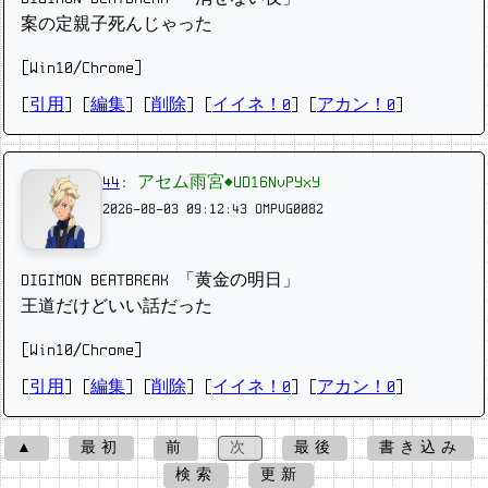
案の定親子死んじゃった
[Win10/Chrome]
[
引用
] [
編集
] [
削除
]
[
イイネ！0
] [
アカン！0
]
44
:
アセム雨宮◆UD16NvPYxY
2026-08-03 09:12:43
OMPVG0082
DIGIMON BEATBREAK 「黄金の明日」
王道だけどいい話だった
[Win10/Chrome]
[
引用
] [
編集
] [
削除
]
[
イイネ！0
] [
アカン！0
]
▲
最初
前
次
最後
書き込み
検索
更新