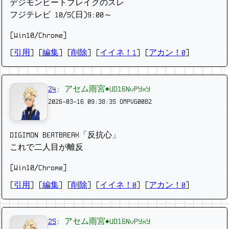
デジモンビートブレイクのスレ
フジテレビ 10/5(日)9:00～
[Win10/Chrome]
[
引用
] [
編集
] [
削除
]
[
イイネ！1
] [
アカン！0
]
24
:
アセム雨宮◆UD16NvPYxY
2026-03-16 09:38:35
OMPVG0082
DIGIMON BEATBREAK「反抗心」
これで二人目が離反
[Win10/Chrome]
[
引用
] [
編集
] [
削除
]
[
イイネ！0
] [
アカン！0
]
25
:
アセム雨宮◆UD16NvPYxY