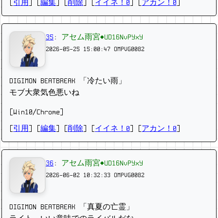
[
引用
] [
編集
] [
削除
]
[
イイネ！0
] [
アカン！0
]
35
:
アセム雨宮◆UD16NvPYxY
2026-05-25 15:00:47
OMPVG0082
DIGIMON BEATBREAK 「冷たい雨」
モブ大衆気色悪いね
[Win10/Chrome]
[
引用
] [
編集
] [
削除
]
[
イイネ！0
] [
アカン！0
]
36
:
アセム雨宮◆UD16NvPYxY
2026-06-02 10:32:33
OMPVG0082
DIGIMON BEATBREAK 「真夏の亡霊」