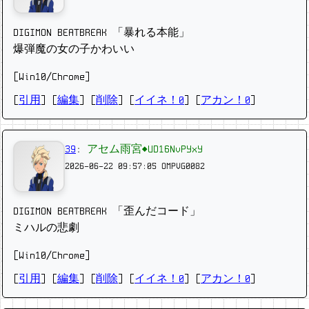
DIGIMON BEATBREAK 「暴れる本能」
爆弾魔の女の子かわいい
[Win10/Chrome]
[
引用
] [
編集
] [
削除
]
[
イイネ！0
] [
アカン！0
]
39
:
アセム雨宮◆UD16NvPYxY
2026-06-22 09:57:05
OMPVG0082
DIGIMON BEATBREAK 「歪んだコード」
ミハルの悲劇
[Win10/Chrome]
[
引用
] [
編集
] [
削除
]
[
イイネ！0
] [
アカン！0
]