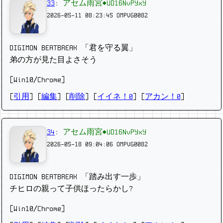
33
:
アセム雨宮◆UD16NvPYxY
2026-05-11 08:23:45
OMPVG0082
DIGIMON BEATBREAK 「君を守る翼」
弟の方が見た目よさそう
[Win10/Chrome]
[
引用
] [
編集
] [
削除
]
[
イイネ！0
] [
アカン！0
]
34
:
アセム雨宮◆UD16NvPYxY
2026-05-18 09:04:06
OMPVG0082
DIGIMON BEATBREAK 「踏み出す一歩」
チヒロの親って子供ほったらかし?
[Win10/Chrome]