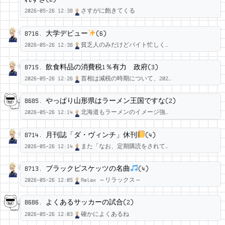
2026-05-26 12:38
さすがに飽きてくる
流星
8716.
大学デビュー
(6)
2026-05-26 12:38
貧乏人のみだけどバイト忙しく…
アセム雨宮◆UD16NvPYxY
8715.
飲食料品の消費税1％有力 政府(3)
2026-05-26 12:26
首相は減税の時期について、202…
アセム雨宮◆UD16NvPYxY
8685.
やっぱり山形県はラーメン王国ですな(2)
2026-05-26 12:14
北海道もラーメンのイメージ強…
匿名
8714.
月刊誌「ダ・ヴィンチ」休刊
(4)
2026-05-26 12:14
また「なお、定期購読をされて…
アセム雨宮◆UD16NvPYxY
8713.
ブラックビスケッツの名曲
(4)
2026-05-26 12:05
Relax ～リラックス～
アセム雨宮◆UD16NvPYxY
8686.
よくあるサッカーの試合(2)
2026-05-26 12:03
確かによくあるね
流星