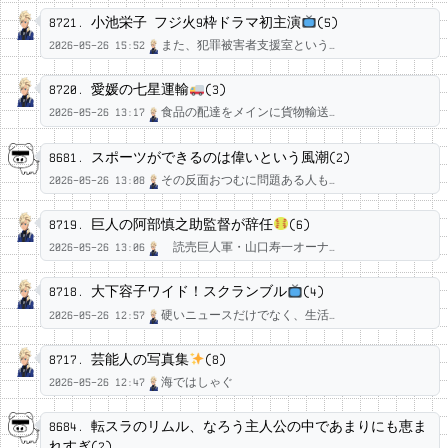
8721.
小池栄子 フジ火9枠ドラマ初主演
(5)
2026-05-26 15:52
また、犯罪被害者支援室という…
アセム雨宮◆UD16NvPYxY
8720.
愛媛の七星運輸
(3)
2026-05-26 13:17
食品の配達をメインに貨物輸送…
アセム雨宮◆UD16NvPYxY
8681.
スポーツができるのは偉いという風潮(2)
2026-05-26 13:08
その反面おつむに問題ある人も…
流星
8719.
巨人の阿部慎之助監督が辞任
(6)
2026-05-26 13:06
読売巨人軍・山口寿一オーナ…
アセム雨宮◆UD16NvPYxY
8718.
大下容子ワイド！スクランブル
(4)
2026-05-26 12:57
硬いニュースだけでなく、生活…
アセム雨宮◆UD16NvPYxY
8717.
芸能人の写真集
(8)
2026-05-26 12:47
海ではしゃぐ
アセム雨宮◆UD16NvPYxY
8684.
転スラのリムル、なろう主人公の中であまりにも恵ま
れすぎ(2)