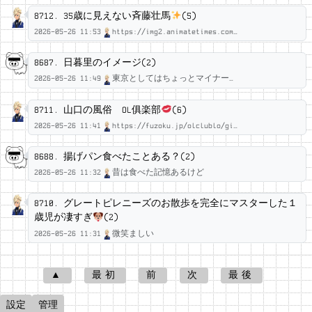
8712.
35歳に見えない斉藤壮馬
(5)
2026-05-26 11:53
https://img2.animatetimes.com…
アセム雨宮◆UD16NvPYxY
8687.
日暮里のイメージ(2)
2026-05-26 11:49
東京としてはちょっとマイナー…
流星
8711.
山口の風俗 OL俱楽部
(6)
2026-05-26 11:41
https://fuzoku.jp/olclublo/gi…
アセム雨宮◆UD16NvPYxY
8688.
揚げパン食べたことある？(2)
2026-05-26 11:32
昔は食べた記憶あるけど
流星
8710.
グレートピレニーズのお散歩を完全にマスターした１
歳児が凄すぎ
(2)
2026-05-26 11:31
微笑ましい
アセム雨宮◆UD16NvPYxY
▲
最初
前
次
最後
設定
管理