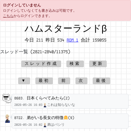
ログインしていません
ログインしていなくても書き込みは可能です。
こちら
からログインできます。
ハムスターランドβ
今日 211 昨日 534
ROM 1
合計 159055
スレッド一覧
(2821-2840/11375)
スレッド作成
検索
更新
▼
最初
前
次
最後
8683.
日本くらべてみたら(2)
2026-05-26 16:03
これは知らないな
匿名
8722.
弟がいる長女の特徴
(9)
2026-05-26 16:02
弟はパシリ
アセム雨宮◆UD16NvPYxY